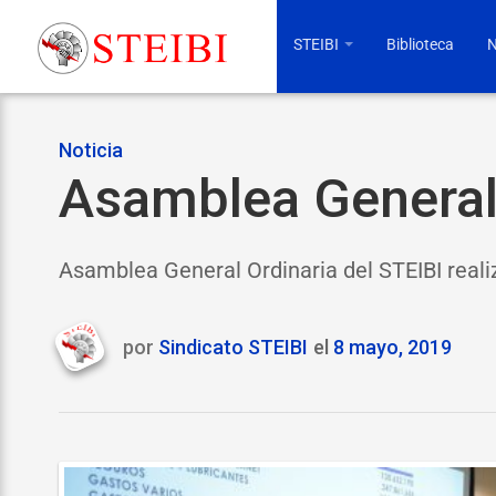
STEIBI
Biblioteca
N
Noticia
Asamblea General 
Asamblea General Ordinaria del STEIBI real
por
Sindicato STEIBI
el
8 mayo, 2019
Last
updated
9
mayo,
2019