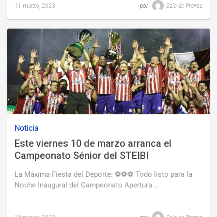
11 marzo, 2023
por
Sala de Prensa
Last
updated
11
marzo,
2023
Noticia
Este viernes 10 de marzo arranca el
Campeonato Sénior del STEIBI
La Máxima Fiesta del Deporte: ⚽⚽⚽ Todo listo para la
Noche Inaugural del Campeonato Apertura …