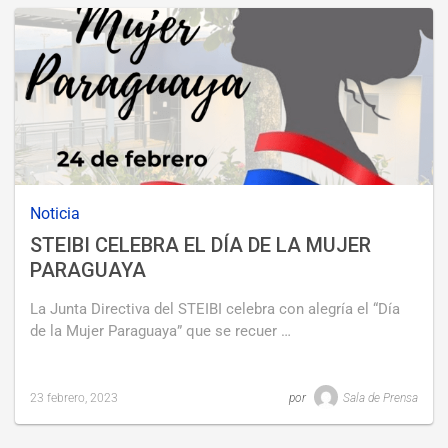
updated
24
febrero,
2023
Noticia
STEIBI CELEBRA EL DÍA DE LA MUJER
PARAGUAYA
La Junta Directiva del STEIBI celebra con alegría el “Día
de la Mujer Paraguaya” que se recuer …
23 febrero, 2023
por
Sala de Prensa
Last
updated
23