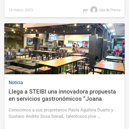
16 marzo, 2023
por
Sala de Prensa
Last
updated
16
marzo,
2023
Noticia
Llega a STEIBI una innovadora propuesta
en servicios gastronómicos “Joana
Coffee”
Conocimos a sus propietarios Paola Aguilera Duarte y
Gustavo Andrés Sosa Snead, talentosos jóve …