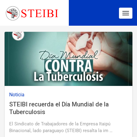
Togg
navig
Noticia
STEIBI recuerda el Día Mundial de la
Tuberculosis
El Sindicato de Trabajadores de la Empresa Itaipú
Binacional, lado paraguayo (STEIBI) resalta la im …