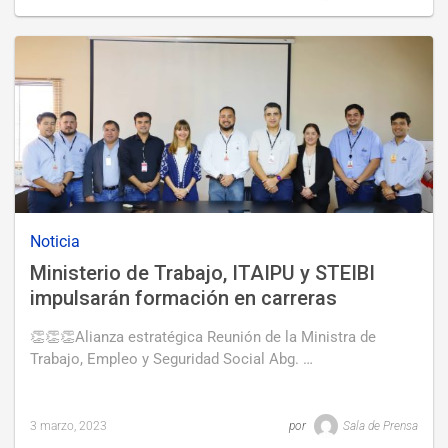
Last
updated
8
marzo,
2023
Noticia
Ministerio de Trabajo, ITAIPU y STEIBI
impulsarán formación en carreras
técnicas
👏👏👏Alianza estratégica Reunión de la Ministra de
Trabajo, Empleo y Seguridad Social Abg. …
3 marzo, 2023
por
Sala de Prensa
Last