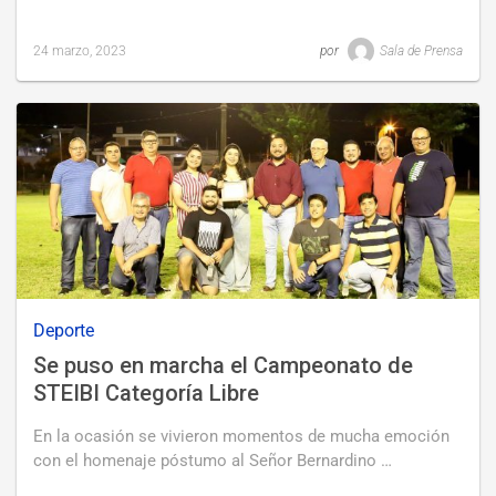
24 marzo, 2023
por
Sala de Prensa
Last
updated
24
marzo,
2023
Deporte
Se puso en marcha el Campeonato de
STEIBI Categoría Libre
En la ocasión se vivieron momentos de mucha emoción
con el homenaje póstumo al Señor Bernardino …