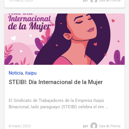
10 marzo, 2023
por
Sala de Prensa
Last
updated
10
marzo,
2023
Noticia
,
itaipu
STEIBI: Día Internacional de la Mujer
El Sindicato de Trabajadores de la Empresa Itaipú
Binacional, lado paraguayo (STEIBI) celebra el em …
8 marzo, 2023
por
Sala de Prensa