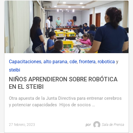
marzo,
2023
Capacitaciones
,
alto parana
,
cde
,
frontera
,
robotica
y
steibi
NIÑOS APRENDIERON SOBRE ROBÓTICA
EN EL STEIBI
Otra apuesta de la Junta Directiva para entrenar cerebros
y potenciar capacidades Hijos de socios …
27 febrero, 2023
por
Sala de Prensa
Last