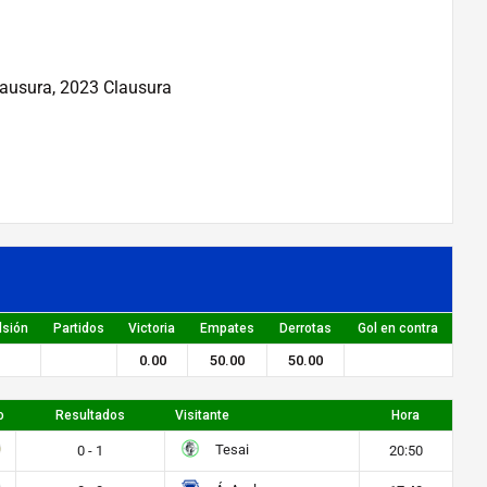
lausura, 2023 Clausura
lsión
Partidos
Victoria
Empates
Derrotas
Gol en contra
0.00
50.00
50.00
o
Resultados
Visitante
Hora
Tesai
0 - 1
20:50