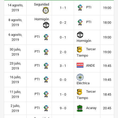
Seguridad
14 agosto,
PTI
1 - 1
19:00
2019
Hormigón
8 agosto,
PTI
0 - 2
18:00
2019
6 agosto,
PTI
0 - 1
19:00
2019
Hormigón
Tercer
30 julio,
PTI
2 - 0
19:00
2019
Tiempo
23 julio,
PTI
ANDE
3 - 1
19:45
2019
16 julio,
PTI
0 - 0
19:45
2019
Eléctrica
Tercer
11 julio,
PTI
1 - 0
18:45
2019
Tiempo
2 julio,
PTI
Acaray
9 - 0
20:45
2019