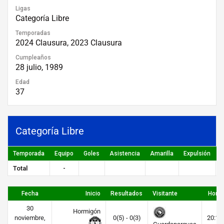
Ligas
Categoría Libre
Temporadas
2024 Clausura, 2023 Clausura
Cumpleaños
28 julio, 1989
Edad
37
Categoría Libre
Temporada
Equipo
Goles
Asistencia
Amarilla
Expulsión
P
Total
-
Fecha
Inicio
Resultados
Visitante
Hora
30
Hormigón
noviembre,
0(5) - 0(3)
20:16