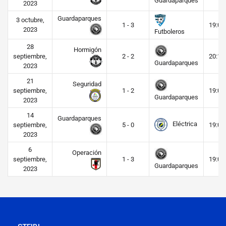
Guardaparques
2023
Guardaparques
3 octubre,
1 - 3
19:00
2023
Futboleros
28
Hormigón
septiembre,
2 - 2
20:15
Guardaparques
2023
21
Seguridad
septiembre,
1 - 2
19:00
Guardaparques
2023
14
Guardaparques
Eléctrica
septiembre,
5 - 0
19:00
2023
6
Operación
septiembre,
1 - 3
19:00
Guardaparques
2023