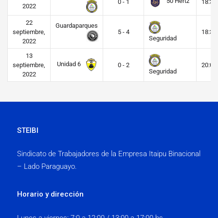
50 Hertz
0 - 1
18:30
2022
22
Guardaparques
septiembre,
5 - 4
18:30
Seguridad
2022
13
Unidad 6
septiembre,
0 - 2
20:00
Seguridad
2022
STEIBI
Sindicato de Trabajadores de la Empresa Itaipu Binacional
– Lado Paraguayo.
Horario y dirección
Lunes a viernes:
7:0 a 12:00 / 13:00 a 17:00 hs