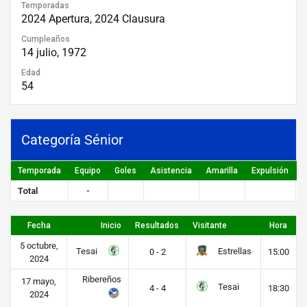
Temporadas
2024 Apertura, 2024 Clausura
Cumpleaños
14 julio, 1972
Edad
54
Categoría Sénior
Temporada
Equipo
Goles
Asistencia
Amarilla
Expulsión
P
Total
-
Fecha
Inicio
Resultados
Visitante
Hora
5 octubre,
Tesai
Estrellas
0 - 2
15:00
2024
Ribereños
17 mayo,
Tesai
4 - 4
18:30
2024