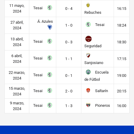
11 mayo,
Tesai
0 - 4
16:15
2024
Rebuches
Á. Azules
27 abril,
Tesai
1 - 0
18:24
2024
13 abril,
Tesai
0 - 3
18:30
2024
Seguridad
6 abril,
Tesai
1 - 1
17:15
2024
Sanjosiano
Escuela
22 marzo,
Tesai
0 - 1
19:00
2024
de Fútbol
15 marzo,
Tesai
Saltarín
2 - 0
20:15
2024
9 marzo,
Tesai
Pioneros
1 - 3
16:00
2024