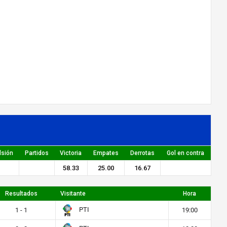
lsión
Partidos
Victoria
Empates
Derrotas
Gol en contra
58.33
25.00
16.67
Resultados
Visitante
Hora
PTI
1 - 1
19:00