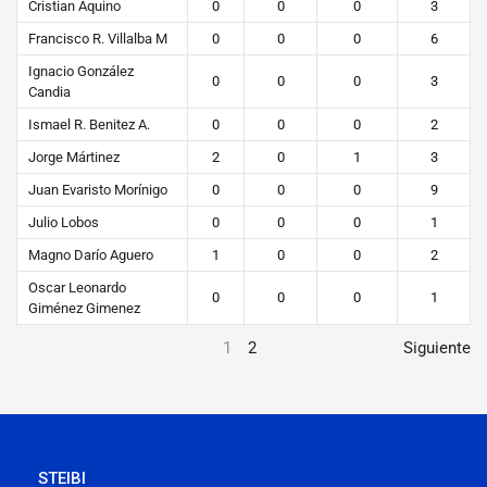
Cristian Aquino
0
0
0
3
Francisco R. Villalba M
0
0
0
6
Ignacio González
0
0
0
3
Candia
Ismael R. Benitez A.
0
0
0
2
Jorge Mártinez
2
0
1
3
Juan Evaristo Morínigo
0
0
0
9
Julio Lobos
0
0
0
1
Magno Darío Aguero
1
0
0
2
Oscar Leonardo
0
0
0
1
Giménez Gimenez
1
2
Siguiente
STEIBI