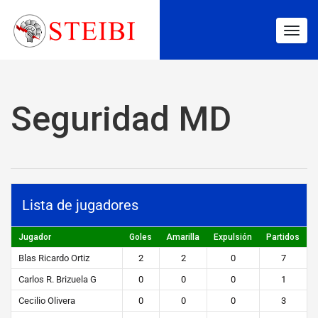
Togg
navig
Seguridad MD
Lista de jugadores
Jugador
Goles
Amarilla
Expulsión
Partidos
Blas Ricardo Ortiz
2
2
0
7
Carlos R. Brizuela G
0
0
0
1
Cecilio Olivera
0
0
0
3