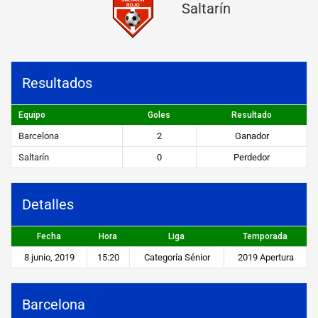
Saltarín
n
a
v
Resultados
s
S
Equipo
Goles
Resultado
a
Barcelona
2
Ganador
l
Saltarín
0
Perdedor
t
a
Detalles
r
Fecha
Hora
Liga
Temporada
í
8 junio, 2019
15:20
Categoría Sénior
2019 Apertura
n
Barcelona
STEIBI