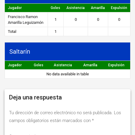
https://steibi.org.py/wp-
Jugador
Goles
Asistencia
Amarilla
Expulsión
content/uploads/2019/04/STEIBI-
Francisco Ramon
WEB-
1
0
0
0
Amarilla Leguizamón
2.png
Total
1
Saltarín
Jugador
Goles
Asistencia
Amarilla
Expulsión
No data available in table
Deja una respuesta
Tu dirección de correo electrónico no será publicada.
Los
campos obligatorios están marcados con
*