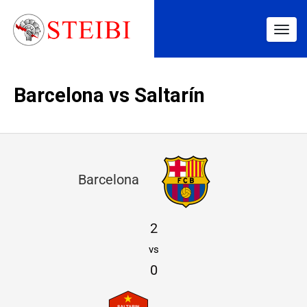
Togg
navig
Barcelona vs Saltarín
B
Barcelona
a
r
2
c
vs
e
0
l
o