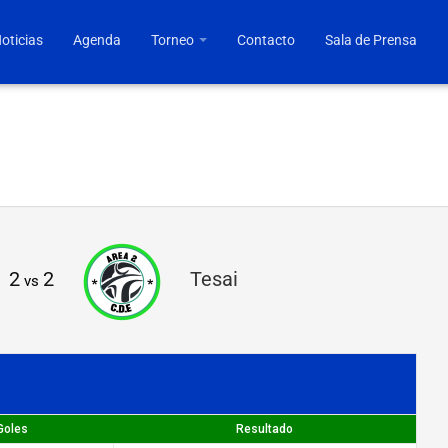
oticias
Agenda
Torneo
Contacto
Sala de Prensa
2
2
Tesai
vs
Goles
Resultado