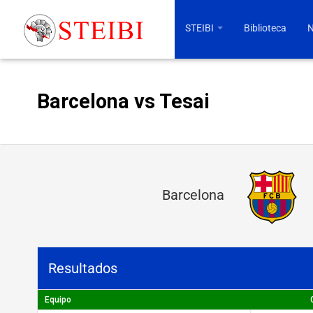
STEIBI
Biblioteca
N
Barcelona vs Tesai
B
Barcelona
a
r
c
Resultados
e
l
Equipo