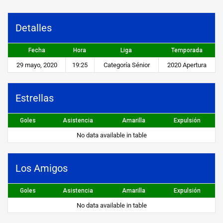
a
s
Detalles
v
Fecha
Hora
Liga
Temporada
s
29 mayo, 2020
19:25
Categoría Sénior
2020 Apertura
L
o
Estrellas
s
Goles
Asistencia
Amarilla
Expulsión
A
No data available in table
m
i
Los Amigos
g
o
Goles
Asistencia
Amarilla
Expulsión
s
No data available in table