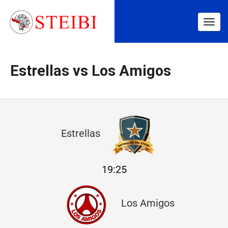
Togg
navig
Estrellas vs Los Amigos
E
Estrellas
s
t
19:25
r
e
Los Amigos
l
l