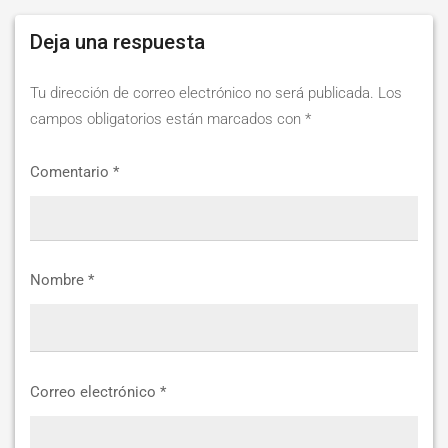
STEIBI
Deja una respuesta
https://steibi.org.py/wp-
content/uploads/2019/04/STEIBI-
Tu dirección de correo electrónico no será publicada.
Los
WEB-
campos obligatorios están marcados con
*
2.png
Comentario
*
Nombre
*
Correo electrónico
*