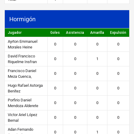
Hormigón
Jugador
Goles
Asistencia
Amarilla
Expulsión
Ayrton Emmanuel
0
0
0
0
Morales Heine
David Francisco
0
0
1
0
Riquelme Insfran
Francisco Daniel
0
0
0
0
Meza Cuenca,
Hugo Rafael Astorga
0
0
0
0
Benítez
Porfirio Daniel
0
0
0
0
Mendoza Alderete
Victor Ariel López
0
0
0
0
Bernal
Adan Fernando
0
0
1
0