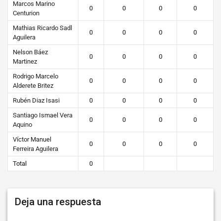
Marcos Marino
0
0
0
0
Centurion
Mathias Ricardo Sadl
0
0
0
0
Aguilera
Nelson Báez
0
0
0
0
Martinez
Rodrigo Marcelo
0
0
0
0
Alderete Britez
Rubén Diaz Isasi
0
0
0
0
Santiago Ismael Vera
0
0
0
0
Aquino
Víctor Manuel
0
0
0
0
Ferreira Aguilera
Total
0
Deja una respuesta