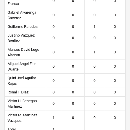
0
0
0
0
Franco
Gabriel Alvarenga
0
0
0
0
Cacerez
Guillermo Paredes
0
0
1
0
Justino Vazquez
0
0
0
0
Benítez
Marcos David Lugo
0
0
1
0
Alarcon
Miguel Ángel Flor
0
0
0
0
Duarte
Quini Joel Aguilar
0
0
0
0
Rojas
Ronal F. Diaz
0
0
0
0
Victor H. Benegas
0
0
0
0
Martínez
Victor M. Martinez
1
0
0
0
Vazquez
Total
1