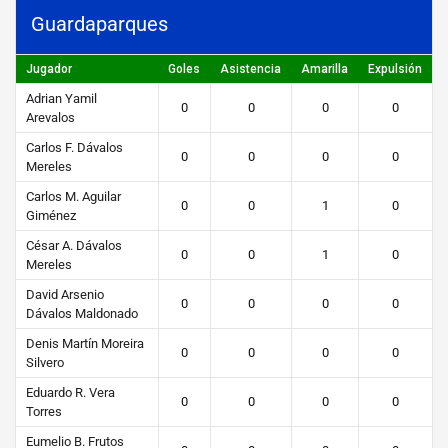
g
Guardaparques
ó
n
Jugador
Goles
Asistencia
Amarilla
Expulsión
Adrian Yamil
0
0
0
0
STEIBI
Arevalos
https://steibi.org.py/wp-
Carlos F. Dávalos
0
0
0
0
content/uploads/2019/04/STEIBI-
Mereles
WEB-
Carlos M. Aguilar
0
0
1
0
Giménez
2.png
César A. Dávalos
0
0
1
0
Mereles
David Arsenio
0
0
0
0
Dávalos Maldonado
Denis Martín Moreira
0
0
0
0
Silvero
Eduardo R. Vera
0
0
0
0
Torres
Eumelio B. Frutos