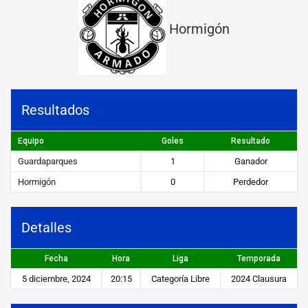
a
Hormigón
r
q
u
e
Resultados
s
Equipo
Goles
Resultado
v
Guardaparques
1
Ganador
s
Hormigón
0
Perdedor
H
o
Detalles
r
Fecha
Hora
Liga
Temporada
m
5 diciembre, 2024
20:15
Categoría Libre
2024 Clausura
i