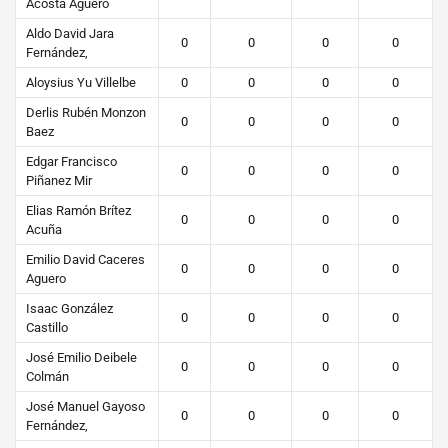
Acosta Aguero
Aldo David Jara
0
0
0
0
Fernández,
Aloysius Yu Villelbe
0
0
0
0
Derlis Rubén Monzon
0
0
0
0
Baez
Edgar Francisco
0
0
0
0
Piñanez Mir
Elias Ramón Brítez
0
0
0
0
Acuña
Emilio David Caceres
0
0
0
0
Aguero
Isaac González
0
0
0
0
Castillo
José Emilio Deibele
0
0
0
0
Colmán
José Manuel Gayoso
0
0
0
0
Fernández,