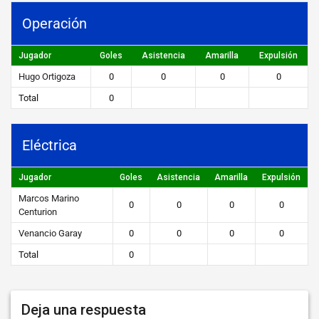
STEIBI
Operación
https://steibi.org.py/wp-
content/uploads/2019/04/STEIBI-
Jugador
Goles
Asistencia
Amarilla
Expulsión
WEB-
Hugo Ortigoza
0
0
0
0
2.png
Total
0
Eléctrica
Jugador
Goles
Asistencia
Amarilla
Expulsión
Marcos Marino
0
0
0
0
Centurion
Venancio Garay
0
0
0
0
Total
0
Deja una respuesta