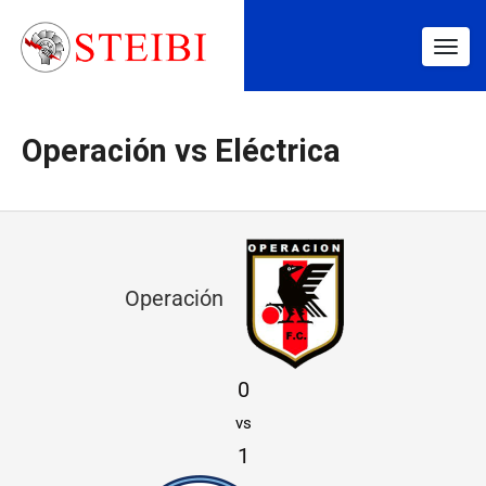
Togg
navig
Operación vs Eléctrica
O
p
Operación
e
r
0
a
vs
c
1
i