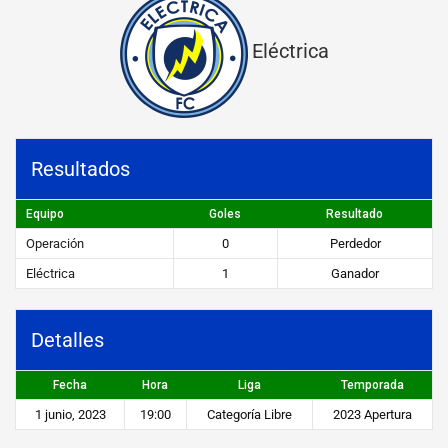
ó
Eléctrica
n
v
s
E
Resultados
l
é
Equipo
Goles
Resultado
Operación
0
Perdedor
c
Eléctrica
1
Ganador
t
r
Detalles
i
c
Fecha
Hora
Liga
Temporada
a
1 junio, 2023
19:00
Categoría Libre
2023 Apertura