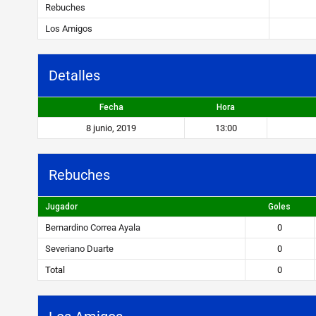
e
Rebuches
s
Los Amigos
v
s
Detalles
L
Fecha
Hora
o
8 junio, 2019
13:00
s
A
Rebuches
m
Jugador
Goles
i
Bernardino Correa Ayala
0
g
Severiano Duarte
0
o
Total
0
s