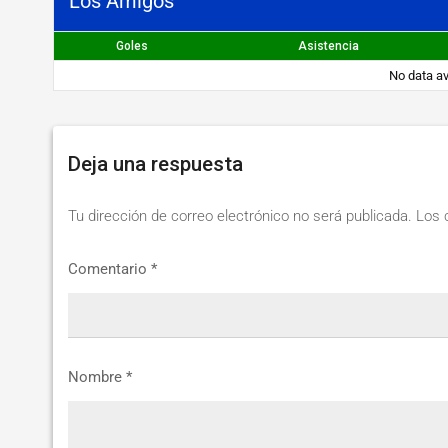
Los Amigos
STEIBI
https://steibi.org.py/wp-
Goles
Asistencia
content/uploads/2019/04/STEIBI-
No data av
WEB-
2.png
Deja una respuesta
Tu dirección de correo electrónico no será publicada.
Los 
Comentario
*
Nombre
*