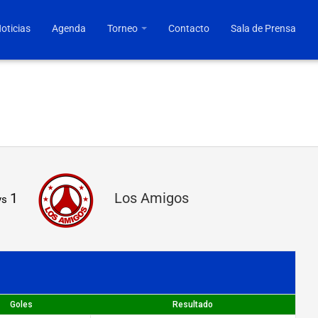
oticias
Agenda
Torneo
Contacto
Sala de Prensa
1
Los Amigos
vs
Goles
Resultado