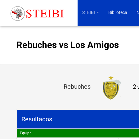
STEIBI
Biblioteca
N
Rebuches vs Los Amigos
R
Rebuches
2
e
b
u
Resultados
c
h
Equipo