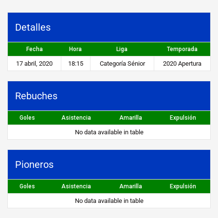
s
v
Detalles
s
Fecha
Hora
Liga
Temporada
P
17 abril, 2020
18:15
Categoría Sénior
2020 Apertura
i
o
Rebuches
n
Goles
Asistencia
Amarilla
Expulsión
e
No data available in table
r
o
Pioneros
s
Goles
Asistencia
Amarilla
Expulsión
STEIBI
No data available in table
https://steibi.org.py/wp-