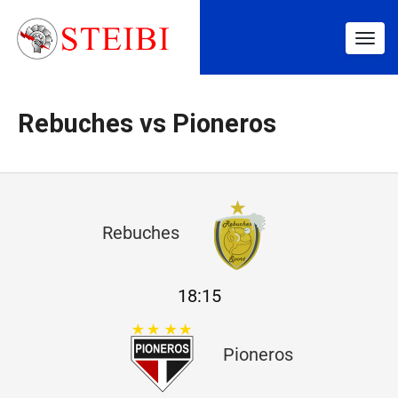
Togg
navig
Rebuches vs Pioneros
R
Rebuches
e
b
18:15
u
c
Pioneros
h
e