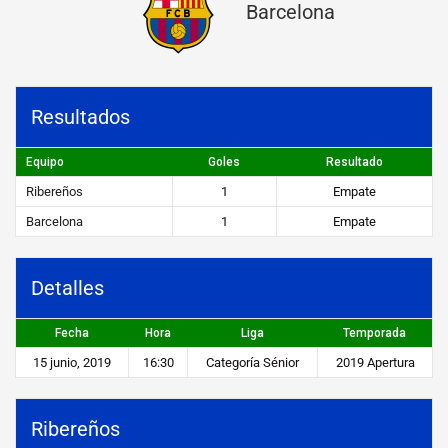
Barcelona
o
s
v
Resultados
s
B
Equipo
Goles
Resultado
a
Ribereños
1
Empate
r
Barcelona
1
Empate
c
e
Detalles
l
Fecha
Hora
Liga
Temporada
o
15 junio, 2019
16:30
Categoría Sénior
2019 Apertura
n
a
Ribereños