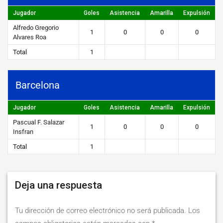
STEIBI
Jugador
Goles
Asistencia
Amarilla
Expulsión
https://steibi.org.py/wp-
Alfredo Gregorio
1
0
0
0
content/uploads/2019/04/STEIBI-
Alvares Roa
WEB-
Total
1
2.png
Barcelona
Jugador
Goles
Asistencia
Amarilla
Expulsión
Pascual F. Salazar
1
0
0
0
Insfran
Total
1
Deja una respuesta
Tu dirección de correo electrónico no será publicada.
Los