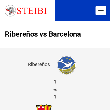
Togg
navig
Ribereños vs Barcelona
R
Ribereños
i
b
1
e
vs
r
1
e
ñ