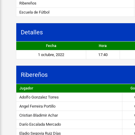
ñ
Ribereños
o
Escuela de Fútbol
s
v
Detalles
s
Fecha
Hora
E
1 octubre, 2022
17:40
s
c
Ribereños
u
Jugador
Go
e
Adolfo Gonzalez Torres
l
Angel Ferreira Portillo
a
Cristian Bladimir Achar
d
Darío Escalada Mercado
e
Eladio Segovia Ruiz Días