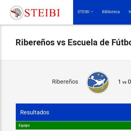
STEIBI
Biblioteca
N
Ribereños vs Escuela de Fútb
R
Ribereños
1
0
vs
i
b
e
Resultados
r
e
Equipo