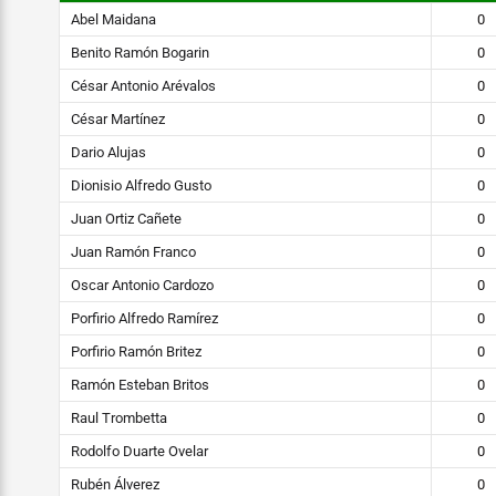
Abel Maidana
0
Benito Ramón Bogarin
0
César Antonio Arévalos
0
César Martínez
0
Dario Alujas
0
Dionisio Alfredo Gusto
0
Juan Ortiz Cañete
0
Juan Ramón Franco
0
Oscar Antonio Cardozo
0
Porfirio Alfredo Ramírez
0
Porfirio Ramón Britez
0
Ramón Esteban Britos
0
Raul Trombetta
0
Rodolfo Duarte Ovelar
0
Rubén Álverez
0