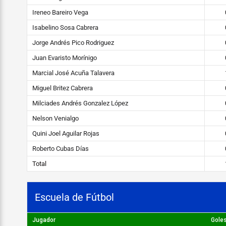
F
Ireneo Bareiro Vega
ú
Isabelino Sosa Cabrera
t
Jorge Andrés Pico Rodriguez
b
Juan Evaristo Morínigo
Marcial José Acuña Talavera
o
Miguel Britez Cabrera
l
Milciades Andrés Gonzalez López
STEIBI
Nelson Venialgo
https://steibi.org.py/wp-
Quini Joel Aguilar Rojas
content/uploads/2019/04/STEIBI-
Roberto Cubas Días
WEB-
Total
2.png
Escuela de Fútbol
Jugador
Gole