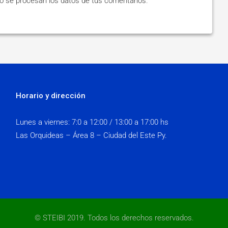
 se procesan los datos de tus comentarios
.
Horario y dirección
Lunes a viernes:
7:0 a 12:00 / 13:00 a 17:00 hs
Las Orquideas – Área 8 – Ciudad del Este Py.
© STEIBI 2019. Todos los derechos reservados.