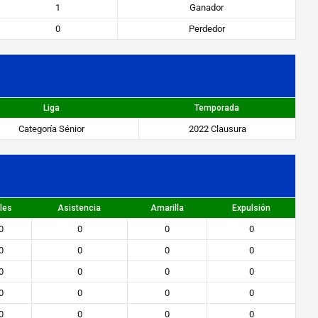
1
Ganador
0
Perdedor
Liga
Temporada
Categoría Sénior
2022 Clausura
les
Asistencia
Amarilla
Expulsión
0
0
0
0
0
0
0
0
0
0
0
0
0
0
0
0
0
0
0
0