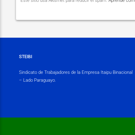
Este sitio usa Akismet para reducir el spam.
Aprende cómo
STEIBI
Sindicato de Trabajadores de la Empresa Itaipu Binacional
– Lado Paraguayo.