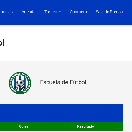
oticias
Agenda
Torneo
Contacto
Sala de Prensa
ol
Escuela de Fútbol
Goles
Resultado