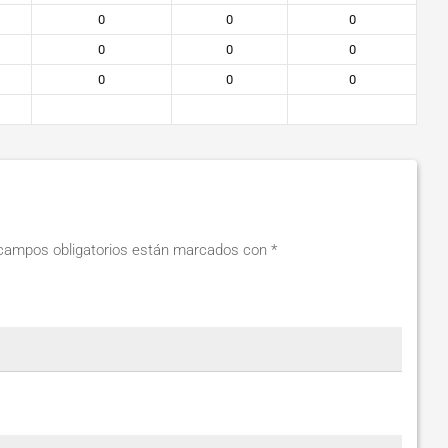
0
0
0
0
0
0
0
0
0
campos obligatorios están marcados con
*