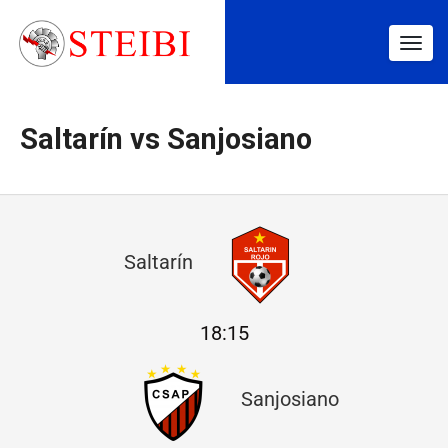
Togg
navig
Saltarín vs Sanjosiano
S
Saltarín
a
l
18:15
t
a
Sanjosiano
r
í