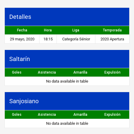
n
v
Detalles
s
Fecha
Hora
Liga
Temporada
S
29 mayo, 2020
18:15
Categoría Sénior
2020 Apertura
a
n
Saltarín
j
Goles
Asistencia
Amarilla
Expulsión
o
No data available in table
s
i
Sanjosiano
a
n
Goles
Asistencia
Amarilla
Expulsión
o
No data available in table