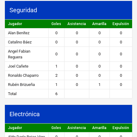
c
Seguridad
a
Jugador
Goles
Asistencia
Amarilla
Expulsión
STEIBI
https://steibi.org.py/wp-
Alan Benítez
0
0
0
0
content/uploads/2019/04/STEIBI-
Catalino Báez
0
0
0
0
WEB-
Angel Fabian
0
0
0
0
2.png
Reguera
Joel Cañete
1
0
0
0
Ronaldo Chaparro
2
0
0
0
Rubén Brizueña
1
0
1
0
Total
6
Electrónica
Jugador
Goles
Asistencia
Amarilla
Expulsión
Aldo Darío Rojas Vigo
0
0
0
0