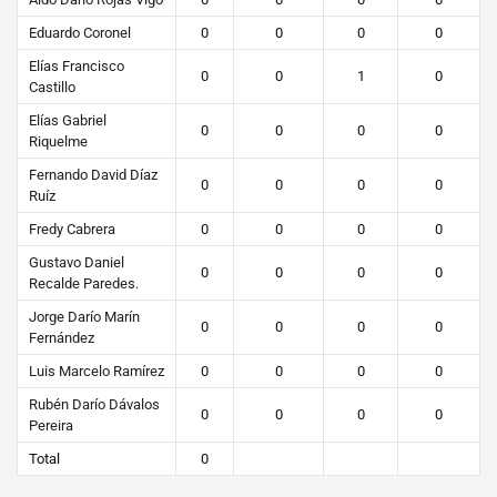
Eduardo Coronel
0
0
0
0
Elías Francisco
0
0
1
0
Castillo
Elías Gabriel
0
0
0
0
Riquelme
Fernando David Díaz
0
0
0
0
Ruíz
Fredy Cabrera
0
0
0
0
Gustavo Daniel
0
0
0
0
Recalde Paredes.
Jorge Darío Marín
0
0
0
0
Fernández
Luis Marcelo Ramírez
0
0
0
0
Rubén Darío Dávalos
0
0
0
0
Pereira
Total
0