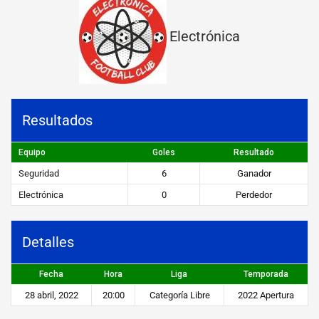
a
Electrónica
d
v
s
E
Resultados
l
e
Equipo
Goles
Resultado
Seguridad
6
Ganador
c
Electrónica
0
Perdedor
t
r
Detalles
ó
n
Fecha
Hora
Liga
Temporada
i
28 abril, 2022
20:00
Categoría Libre
2022 Apertura