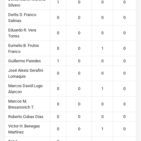
1
0
0
0
Silvero
Derlis D. Franco
0
0
0
0
Salinas
Eduardo R. Vera
0
0
0
0
Torres
Eumelio B. Frutos
0
0
1
0
Franco
Guillermo Paredes
1
0
0
0
José Alexis Serafini
0
0
0
0
Lomaquis
Marcos David Lugo
0
0
1
0
Alarcon
Marcos M.
0
0
0
0
Bresanovich T.
Roberto Cubas Días
0
0
0
0
Victor H. Benegas
0
0
1
0
Martínez