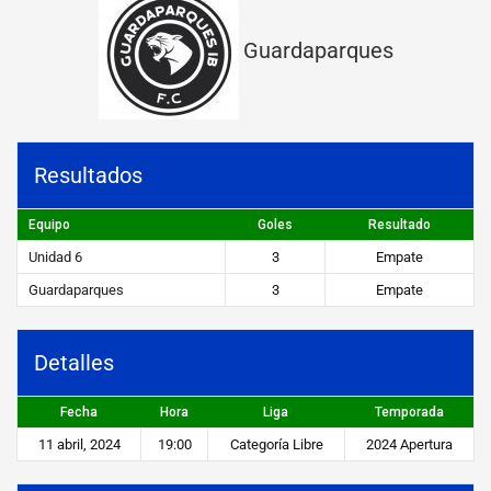
v
Guardaparques
s
G
u
a
Resultados
r
Equipo
Goles
Resultado
d
Unidad 6
3
Empate
a
Guardaparques
3
Empate
p
a
Detalles
r
Fecha
Hora
Liga
Temporada
q
11 abril, 2024
19:00
Categoría Libre
2024 Apertura
u