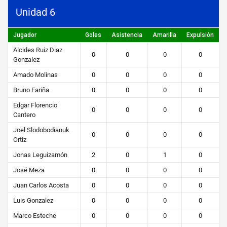
e
Unidad 6
s
Jugador
Goles
Asistencia
Amarilla
Expulsión
STEIBI
Alcides Ruiz Diaz
https://steibi.org.py/wp-
0
0
0
0
Gonzalez
content/uploads/2019/04/STEIBI-
Amado Molinas
0
0
0
0
WEB-
Bruno Fariña
0
0
0
0
2.png
Edgar Florencio
0
0
0
0
Cantero
Joel Slodobodianuk
0
0
0
0
Ortiz
Jonas Leguizamón
2
0
1
0
José Meza
0
0
0
0
Juan Carlos Acosta
0
0
0
0
Luis Gonzalez
0
0
0
0
Marco Esteche
0
0
0
0