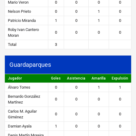
Mario Veron
0
0
0
0
Nelson Prieto
0
0
1
0
Patricio Miranda
1
0
1
0
Roby Ivan Cantero
0
0
0
0
Moran
Total
3
Guardaparques
Jugador
Goles
Asistencia
Amarilla
Expulsión
Álvaro Torres
0
0
1
1
Bernardo González
0
0
0
0
Martínez
Carlos M. Aguilar
0
0
0
0
Giménez
Damian Ayala
1
0
0
0
Denis Martín Moreira