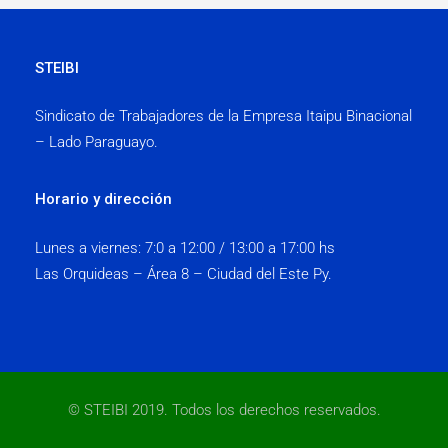
r
STEIBI
o
Sindicato de Trabajadores de la Empresa Itaipu Binacional
s
– Lado Paraguayo.
STEIBI
date_range
Horario y dirección
https://steibi.org.py/wp-
Publicado
content/uploads/2019/04/STEIBI-
en
Lunes a viernes:
7:0 a 12:00 / 13:00 a 17:00 hs
WEB-
Last
5
Las Orquideas – Área 8 – Ciudad del Este Py.
2.png
updated
4
abril,
abril,
2019
2020
por
Prensa
© STEIBI 2019. Todos los derechos reservados.
STEIBI
Prensa