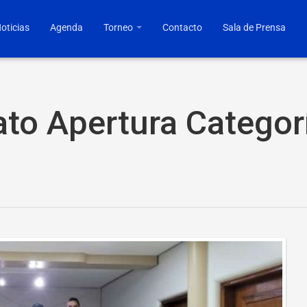
oticias
Agenda
Torneo
Contacto
Sala de Prensa
ato Apertura Categ
https
cont
2799