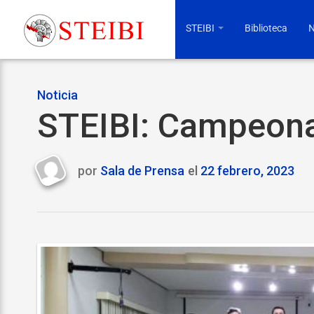
STEIBI
Biblioteca
N
Noticia
STEIBI: Campeon
por
Sala de Prensa
el
22 febrero, 2023
Last
updated
22
febrero,
2023