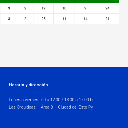
3
2
19
10
9
24
3
2
25
11
14
21
Horario y dirección
Lunes a viernes:
7:0 a 12:00 / 13:00 a 17:00 hs
Las Orquideas – Área 8 – Ciudad del Este Py.