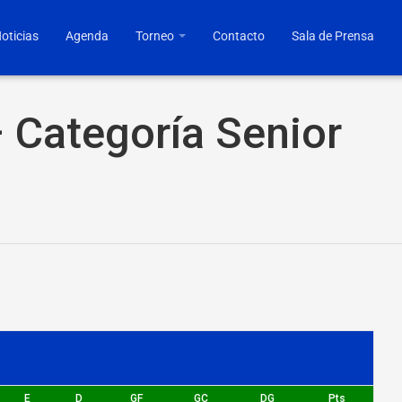
oticias
Agenda
Torneo
Contacto
Sala de Prensa
 Categoría Senior
E
D
GF
GC
DG
Pts