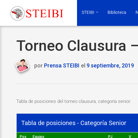
STEIBI
Biblioteca
N
Torneo Clausura –
por
Prensa STEIBI
el
9 septiembre, 2019
Last
updated
12
noviembre,
2019
Tabla de posiciones del torneo clausura, categoría senior.
Tabla de posiciones - Categoría Senior
Pos
Equipo
PJ
V