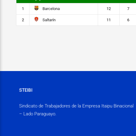
Barcelona
1
12
7
Saltarín
2
11
6
STEIBI
Sindicato de Trabajadores de la Empresa Itaipu Binacional
– Lado Paraguayo.