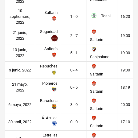
2022
10
Saltarín
Tesai
septiembre,
1 - 0
16:20
2022
Seguridad
21 junio,
2 - 7
19:00
2022
Saltarín
Saltarín
10 junio,
5 - 1
19:00
2022
Sanjosiano
Rebuches
3 junio, 2022
0 - 4
19:00
Saltarín
Pioneros
21 mayo,
0 - 5
18:19
2022
Saltarín
Barcelona
6 mayo, 2022
3 - 0
20:00
Saltarín
Á. Azules
30 abril, 2022
0 - 0
17:10
Saltarín
Estrellas