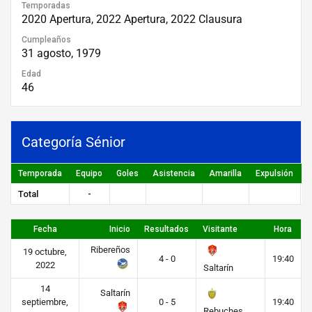
Temporadas
2020 Apertura, 2022 Apertura, 2022 Clausura
Cumpleaños
31 agosto, 1979
Edad
46
Categoría Sénior
Temporada
Equipo
Goles
Asistencia
Amarilla
Expulsión
P
Total
-
Fecha
Inicio
Resultados
Visitante
Hora
Ribereños
19 octubre,
4 - 0
19:40
2022
Saltarín
14
Saltarín
septiembre,
0 - 5
19:40
Rebuches