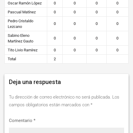
Oscar Ramón López
0
0
0
0
Pascual Matínez
0
0
0
0
Pedro Cristaldo
0
0
0
0
Lezcano
Sabino Eleno
0
0
0
0
Martínez Gauto
Tito Livio Ramírez
0
0
0
0
Total
2
Deja una respuesta
Tu dirección de correo electrónico no será publicada.
Los
campos obligatorios están marcados con
*
Comentario
*