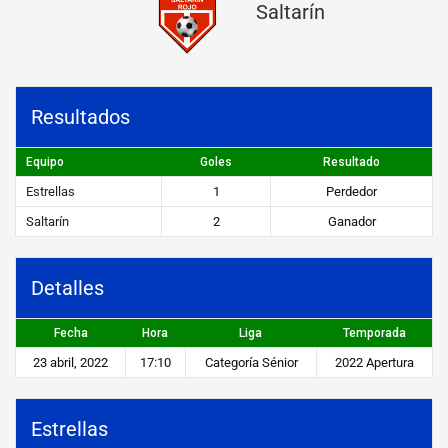
Saltarín
a
s
v
Resultados
s
S
Equipo
Goles
Resultado
a
Estrellas
1
Perdedor
l
Saltarín
2
Ganador
t
a
Detalles
r
Fecha
Hora
Liga
Temporada
í
23 abril, 2022
17:10
Categoría Sénior
2022 Apertura
n
Estrellas
STEIBI