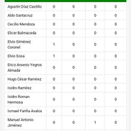
Agustín Díaz Castillo
0
0
0
0
Aldo Santacruz
0
0
0
0
Cecilio Mendoza
0
0
0
0
Elicer Balmaceda
0
0
0
0
Elvio Giménez
1
0
0
0
Coronel
Elvio Sosa
1
0
0
0
Erico Arsenio Yegros
0
0
0
0
Almada
Hugo César Ramírez
0
0
0
0
Isidro Ramírez
0
0
0
0
Isidro Roman
0
0
0
0
Hermosa
Ismael Fariña Avalos
0
0
0
0
Manuel Antonio
0
0
1
0
Jiménez