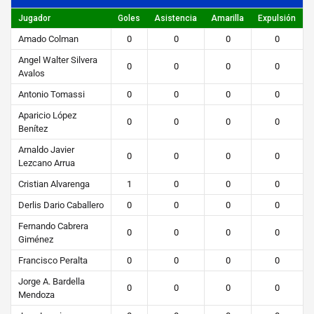
https://steibi.org.py/wp-
Jugador
Goles
Asistencia
Amarilla
Expulsión
content/uploads/2019/04/STEIBI-
Amado Colman
0
0
0
0
WEB-
Angel Walter Silvera
2.png
0
0
0
0
Avalos
Antonio Tomassi
0
0
0
0
Aparicio López
0
0
0
0
Benítez
Arnaldo Javier
0
0
0
0
Lezcano Arrua
Cristian Alvarenga
1
0
0
0
Derlis Dario Caballero
0
0
0
0
Fernando Cabrera
0
0
0
0
Giménez
Francisco Peralta
0
0
0
0
Jorge A. Bardella
0
0
0
0
Mendoza