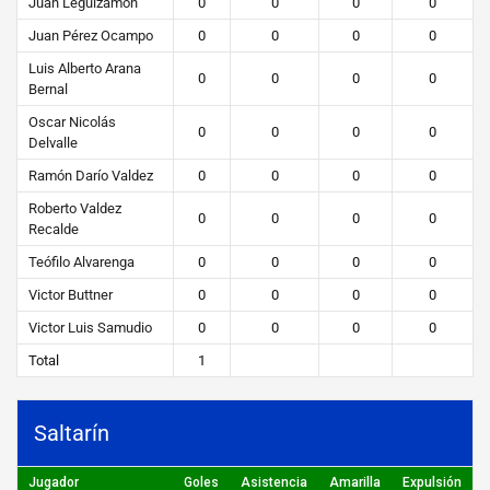
Juan Leguizamon
0
0
0
0
Juan Pérez Ocampo
0
0
0
0
Luis Alberto Arana
0
0
0
0
Bernal
Oscar Nicolás
0
0
0
0
Delvalle
Ramón Darío Valdez
0
0
0
0
Roberto Valdez
0
0
0
0
Recalde
Teófilo Alvarenga
0
0
0
0
Victor Buttner
0
0
0
0
Victor Luis Samudio
0
0
0
0
Total
1
Saltarín
Jugador
Goles
Asistencia
Amarilla
Expulsión