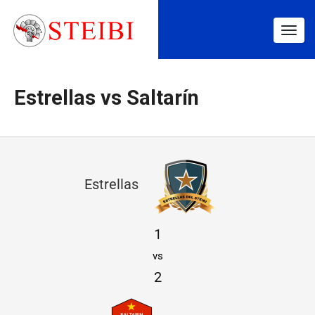
Togg
navig
Estrellas vs Saltarín
E
Estrellas
s
t
1
r
vs
e
2
l
l