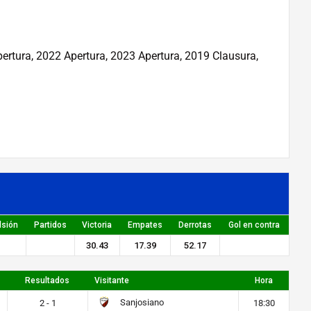
ertura, 2022 Apertura, 2023 Apertura, 2019 Clausura,
lsión
Partidos
Victoria
Empates
Derrotas
Gol en contra
30.43
17.39
52.17
Resultados
Visitante
Hora
Sanjosiano
2 - 1
18:30