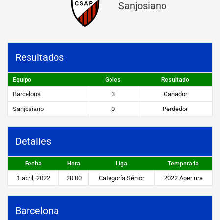
Sanjosiano
n
a
v
Resultados
s
S
Equipo
Goles
Resultado
a
Barcelona
3
Ganador
n
Sanjosiano
0
Perdedor
j
o
Detalles
s
Fecha
Hora
Liga
Temporada
i
1 abril, 2022
20:00
Categoría Sénior
2022 Apertura
a
n
Barcelona