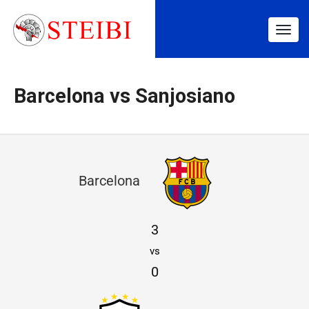
Togg
navig
Barcelona vs Sanjosiano
B
Barcelona
a
r
3
c
vs
e
0
l
o