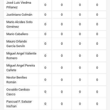
José Luis Viedma
0
0
0
0
Piñanez
Justiniano Colmán
0
0
0
0
Mario Alcides Soto
0
0
0
0
Giménez
Mario Caballero
0
0
0
0
Mauro Orlando
0
0
0
0
García Servín
Miguel Angel Valiente
0
0
0
0
Romero
Miguel Angel Pereira
0
0
0
0
Cañete
Nestor Benítes
0
0
0
0
Román
Osvaldo Cardozo
0
0
0
0
Casco
Pascual F. Salazar
0
0
0
0
Insfran