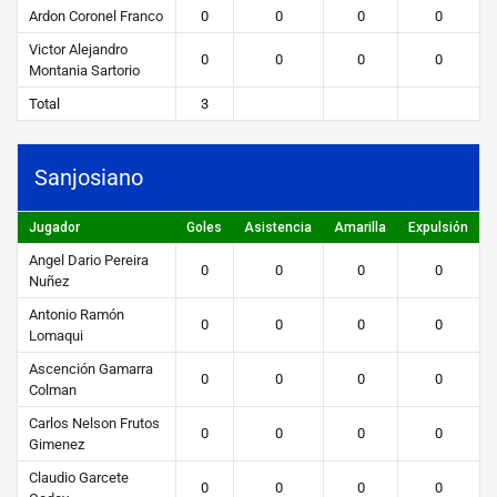
Ardon Coronel Franco
0
0
0
0
Victor Alejandro
0
0
0
0
Montania Sartorio
Total
3
Sanjosiano
Jugador
Goles
Asistencia
Amarilla
Expulsión
Angel Dario Pereira
0
0
0
0
Nuñez
Antonio Ramón
0
0
0
0
Lomaqui
Ascención Gamarra
0
0
0
0
Colman
Carlos Nelson Frutos
0
0
0
0
Gimenez
Claudio Garcete
0
0
0
0