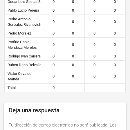
Oscar Luís Spinas S.
0
0
0
0
Pablo Lucio Pereira
0
0
0
0
Pedro Antonio
0
0
0
0
Gonzalez Rivanovich
Pedro Moralez
0
0
0
0
Porfirio Daniel
0
0
0
0
Mendoza Mereles
Rodrigo Ivan Carrera
0
0
0
0
Ruben Dario Delvalle
0
0
0
0
Victor Osvaldo
0
0
0
0
Aranda
Total
0
Deja una respuesta
Tu dirección de correo electrónico no será publicada.
Los