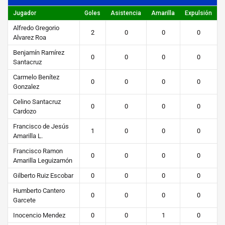
o
Jugador
Goles
Asistencia
Amarilla
Expulsión
STEIBI
Alfredo Gregorio
2
0
0
0
https://steibi.org.py/wp-
Alvarez Roa
content/uploads/2019/04/STEIBI-
Benjamín Ramírez
0
0
0
0
Santacruz
WEB-
2.png
Carmelo Benítez
0
0
0
0
Gonzalez
Celino Santacruz
0
0
0
0
Cardozo
Francisco de Jesús
1
0
0
0
Amarilla L.
Francisco Ramon
0
0
0
0
Amarilla Leguizamón
Gilberto Ruiz Escobar
0
0
0
0
Humberto Cantero
0
0
0
0
Garcete
Inocencio Mendez
0
0
1
0