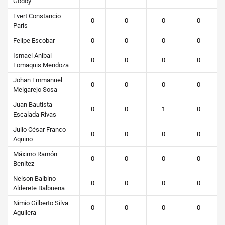
Godoy
Evert Constancio
0
0
0
0
Paris
Felipe Escobar
0
0
0
0
Ismael Anibal
0
0
0
0
Lomaquis Mendoza
Johan Emmanuel
0
0
0
0
Melgarejo Sosa
Juan Bautista
0
0
1
0
Escalada Rivas
Julio César Franco
0
0
0
0
Aquino
Máximo Ramón
0
0
0
0
Benitez
Nelson Balbino
0
0
0
0
Alderete Balbuena
Nimio Gilberto Silva
0
0
0
0
Aguilera