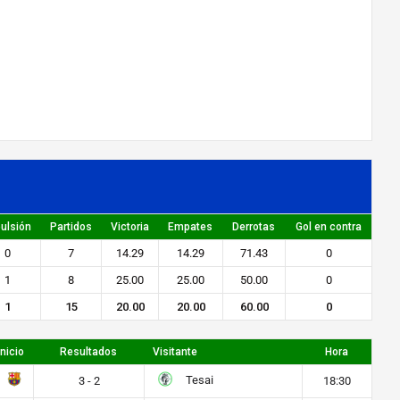
ulsión
Partidos
Victoria
Empates
Derrotas
Gol en contra
0
7
14.29
14.29
71.43
0
1
8
25.00
25.00
50.00
0
1
15
20.00
20.00
60.00
0
Inicio
Resultados
Visitante
Hora
Tesai
3 - 2
18:30