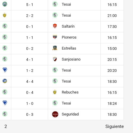
Tesai
5 - 1
16:15
Tesai
2 - 2
21:00
Saltarín
0 - 1
17:30
Pioneros
1 - 1
16:15
Estrellas
0 - 2
15:00
Sanjosiano
4 - 1
20:15
Tesai
1 - 2
20:20
Tesai
4 - 4
18:30
Rebuches
0 - 4
16:15
Tesai
1 - 0
18:24
Seguridad
0 - 3
18:30
2
Siguiente