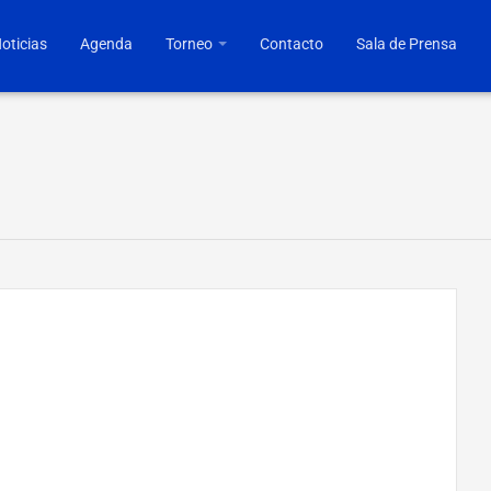
oticias
Agenda
Torneo
Contacto
Sala de Prensa
a