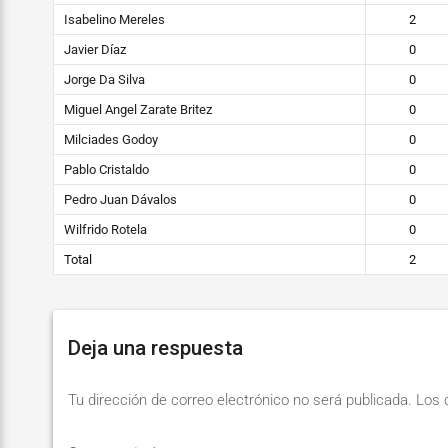
Isabelino Mereles
2
Javier Díaz
0
Jorge Da Silva
0
Miguel Angel Zarate Britez
0
Milciades Godoy
0
Pablo Cristaldo
0
Pedro Juan Dávalos
0
Wilfrido Rotela
0
Total
2
Deja una respuesta
Tu dirección de correo electrónico no será publicada.
Los 