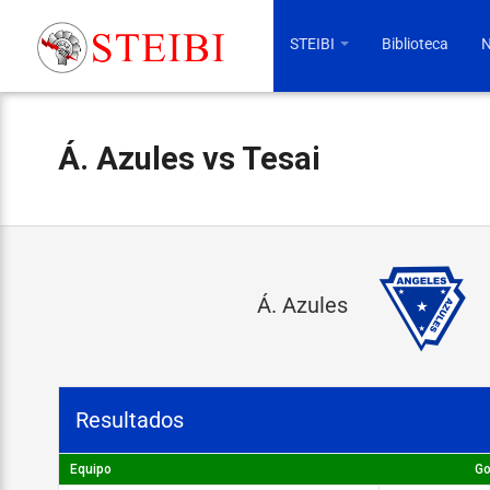
STEIBI
Biblioteca
N
Á. Azules vs Tesai
Á
Á. Azules
.
A
z
Resultados
u
l
Equipo
Go