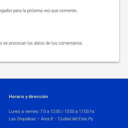
egador para la próxima vez que comente.
 se procesan los datos de tus comentarios
.
Horario y dirección
Lunes a viernes:
7:0 a 12:00 / 13:00 a 17:00 hs
Las Orquideas – Área 8 – Ciudad del Este Py.