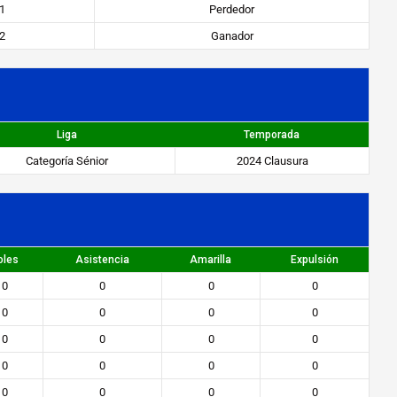
1
Perdedor
2
Ganador
Liga
Temporada
Categoría Sénior
2024 Clausura
oles
Asistencia
Amarilla
Expulsión
0
0
0
0
0
0
0
0
0
0
0
0
0
0
0
0
0
0
0
0