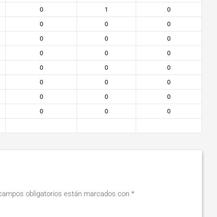
0
1
0
0
0
0
0
0
0
0
0
0
0
0
0
0
0
0
0
0
0
0
0
0
campos obligatorios están marcados con
*