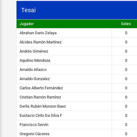
Tesai
Jugador
Goles
Abrahan Dario Zelaya
0
Alcides Ramón Martínez
0
Andrés Giménez
0
Aquilino Mendoza
0
Arnaldo Añazco
0
Arnaldo Gonzalez
0
Carlos Alberto Fernández
0
Cristian Ramón Ramírez
0
Derlis Rubén Monzon Baez
0
Eustacio Cirilo Da Silva F
0
Francisco Servín
0
Gregorio Cáceres
0