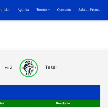
oticias
Agenda
Torneo
Contacto
Sala de Prensa
1
2
Tesai
vs
les
Resultado