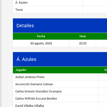
e
Á. Azules
s
Tesai
v
s
Detalles
T
Fecha
Hora
e
30 agosto, 2024
20:20
s
a
Á. Azules
i
Jugador
G
STEIBI
Anibal Jiménez Prieto
https://steibi.org.py/wp-
Ascención Gamarra Colman
content/uploads/2019/04/STEIBI-
Carlos Ernesto González Ocampos
WEB-
Carlos Wilfrido Escurra Benítez
2.png
David Villalba Villalba