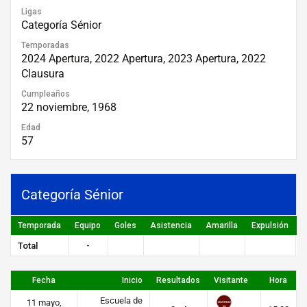
Ligas
Categoría Sénior
Temporadas
2024 Apertura, 2022 Apertura, 2023 Apertura, 2022
Clausura
Cumpleaños
22 noviembre, 1968
Edad
57
Categoría Sénior
Temporada
Equipo
Goles
Asistencia
Amarilla
Expulsión
P
Total
-
Fecha
Inicio
Resultados
Visitante
Hora
Escuela de
11 mayo,