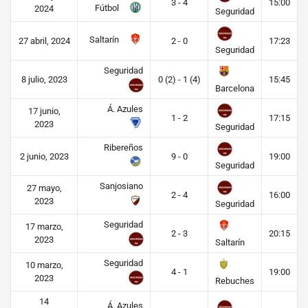
3 - 4
15:00
Fútbol
2024
Seguridad
Saltarín
27 abril, 2024
2 - 0
17:23
Seguridad
Seguridad
8 julio, 2023
0 (2) - 1 (4)
15:45
Barcelona
Á. Azules
17 junio,
1 - 2
17:15
2023
Seguridad
Ribereños
2 junio, 2023
9 - 0
19:00
Seguridad
Sanjosiano
27 mayo,
2 - 4
16:00
2023
Seguridad
Seguridad
17 marzo,
2 - 3
20:15
2023
Saltarín
Seguridad
10 marzo,
4 - 1
19:00
2023
Rebuches
14
Á. Azules