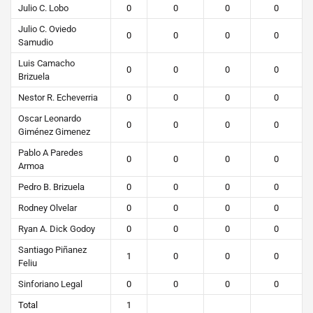
Julio C. Lobo
0
0
0
0
Julio C. Oviedo
0
0
0
0
Samudio
Luis Camacho
0
0
0
0
Brizuela
Nestor R. Echeverria
0
0
0
0
Oscar Leonardo
0
0
0
0
Giménez Gimenez
Pablo A Paredes
0
0
0
0
Armoa
Pedro B. Brizuela
0
0
0
0
Rodney Olvelar
0
0
0
0
Ryan A. Dick Godoy
0
0
0
0
Santiago Piñanez
1
0
0
0
Feliu
Sinforiano Legal
0
0
0
0
Total
1