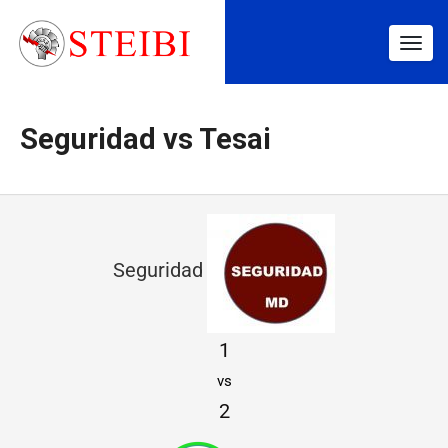
Togg
navig
Seguridad vs Tesai
S
e
Seguridad
g
u
1
r
vs
i
2
d