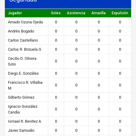
Jugador
Goles
Asistencia
Amarilla
Expulsión
Amado Ozuna Ojeda
0
0
0
0
Andrés Bogado
0
0
0
0
Carlos Castellano
0
0
0
0
Carlos R. Brizuela G
0
0
0
0
Cecilio D. Olivera
0
0
0
0
Soto
Diego E. Gonzáles
0
0
0
0
Francisco R. Villalba
0
0
0
0
M
Gilberto Gómez
0
0
0
0
Ignacio González
0
0
0
0
Candia
Ismael R. Benitez A.
0
0
0
0
Javier Samudio
0
0
0
0