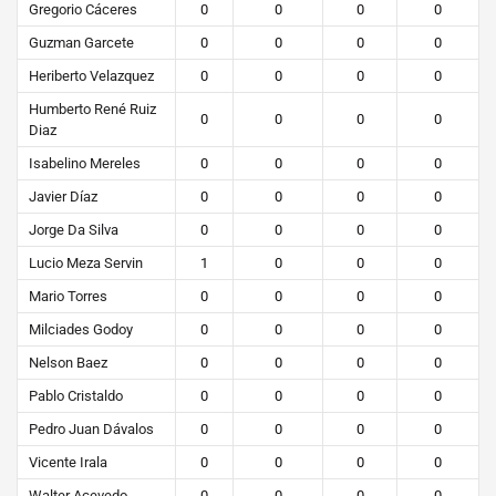
Gregorio Cáceres
0
0
0
0
Guzman Garcete
0
0
0
0
Heriberto Velazquez
0
0
0
0
Humberto René Ruiz
0
0
0
0
Diaz
Isabelino Mereles
0
0
0
0
Javier Díaz
0
0
0
0
Jorge Da Silva
0
0
0
0
Lucio Meza Servin
1
0
0
0
Mario Torres
0
0
0
0
Milciades Godoy
0
0
0
0
Nelson Baez
0
0
0
0
Pablo Cristaldo
0
0
0
0
Pedro Juan Dávalos
0
0
0
0
Vicente Irala
0
0
0
0
Walter Acevedo
0
0
0
0