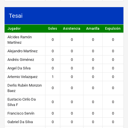
Tesai
Jugador
Goles
Asistencia
Amarilla
Expulsión
Alcides Ramón
0
0
0
0
Martínez
Alejandro Martínez
0
0
0
0
Andrés Giménez
0
0
0
0
Angel Da Silva
0
0
0
0
Artemio Velazquez
1
0
0
0
Derlis Rubén Monzon
0
0
0
0
Baez
Eustacio Cirilo Da
0
0
0
0
Silva F
Francisco Servín
0
0
0
0
Gabriel Da Silva
0
0
0
0