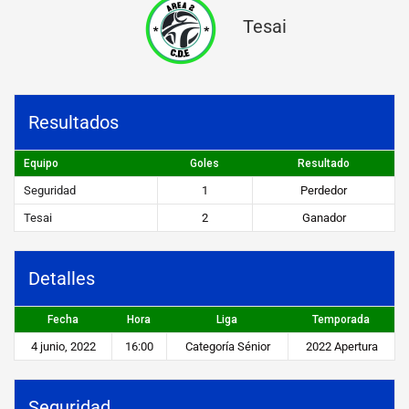
a
Tesai
d
v
s
Resultados
T
Equipo
Goles
Resultado
e
Seguridad
1
Perdedor
s
Tesai
2
Ganador
a
i
Detalles
STEIBI
Fecha
Hora
Liga
Temporada
https://steibi.org.py/wp-
4 junio, 2022
16:00
Categoría Sénior
2022 Apertura
content/uploads/2019/04/STEIBI-
WEB-
2.png
Seguridad