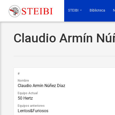
STEIBI
Biblioteca
N
Claudio Armín Nú
#
Nombre
Claudio Armín Núñez Díaz
Equipo Actual
50 Hertz
Equipos anteriores
Lentos&Furiosos