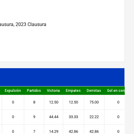
lausura, 2023 Clausura
Expulsión
Partidos
Victoria
Empates
Derrotas
Gol en contra
0
8
12.50
12.50
75.00
0
0
9
44.44
33.33
22.22
0
0
7
14.29
42.86
42.86
0