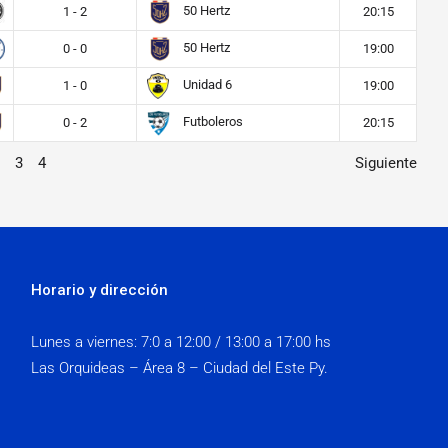
50 Hertz
1 - 2
20:15
50 Hertz
0 - 0
19:00
Unidad 6
1 - 0
19:00
Futboleros
0 - 2
20:15
3
4
Siguiente
Horario y dirección
Lunes a viernes:
7:0 a 12:00 / 13:00 a 17:00 hs
Las Orquideas – Área 8 – Ciudad del Este Py.