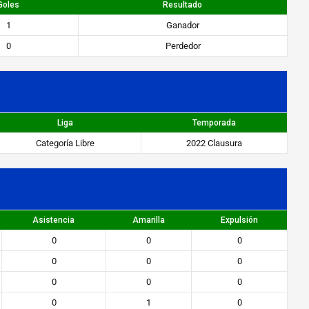
Goles
Resultado
1
Ganador
0
Perdedor
Liga
Temporada
Categoría Libre
2022 Clausura
Asistencia
Amarilla
Expulsión
0
0
0
0
0
0
0
0
0
0
1
0