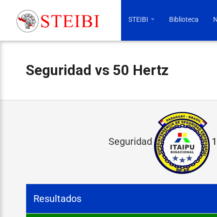
STEIBI
Biblioteca
N
Seguridad vs 50 Hertz
S
e
Seguridad
1
g
u
r
Resultados
i