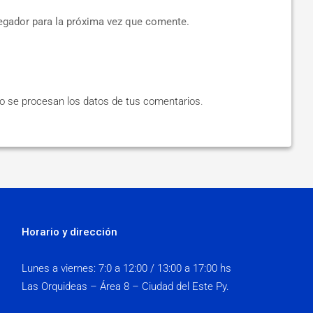
egador para la próxima vez que comente.
 se procesan los datos de tus comentarios
.
Horario y dirección
Lunes a viernes:
7:0 a 12:00 / 13:00 a 17:00 hs
Las Orquideas – Área 8 – Ciudad del Este Py.