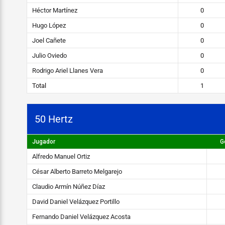
content/uploads/2019/04/STEIBI-
Héctor Martínez
0
WEB-
Hugo López
0
2.png
Joel Cañete
0
Julio Oviedo
0
Rodrigo Ariel Llanes Vera
0
Total
1
50 Hertz
Jugador
G
Alfredo Manuel Ortiz
César Alberto Barreto Melgarejo
Claudio Armín Núñez Díaz
David Daniel Velázquez Portillo
Fernando Daniel Velázquez Acosta