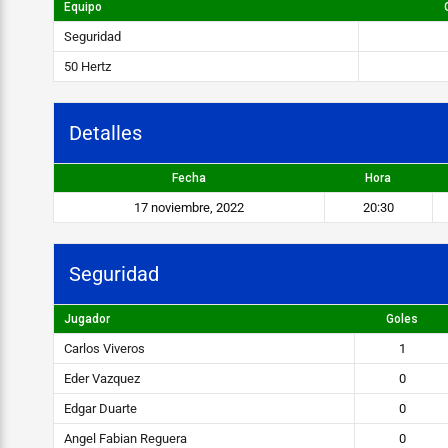
d
Equipo
a
Seguridad
d
50 Hertz
v
Detalles
s
5
Fecha
Hora
0
17 noviembre, 2022
20:30
H
e
Seguridad
r
Jugador
Goles
t
Carlos Viveros
1
z
Eder Vazquez
0
Edgar Duarte
0
STEIBI
Angel Fabian Reguera
0
https://steibi.org.py/wp-