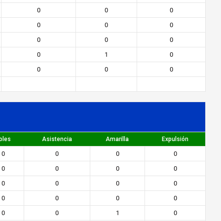
0
0
0
0
0
0
0
0
0
0
1
0
0
0
0
oles
Asistencia
Amarilla
Expulsión
0
0
0
0
0
0
0
0
0
0
0
0
0
0
0
0
0
0
1
0