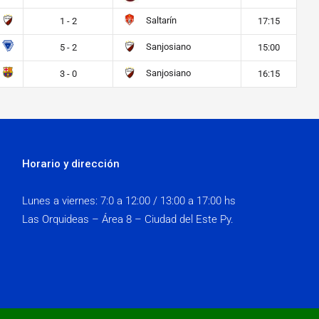
Saltarín
1 - 2
17:15
Sanjosiano
5 - 2
15:00
Sanjosiano
3 - 0
16:15
Horario y dirección
Lunes a viernes:
7:0 a 12:00 / 13:00 a 17:00 hs
Las Orquideas – Área 8 – Ciudad del Este Py.