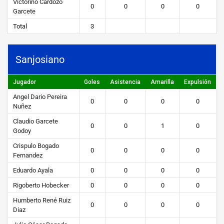
Victorino Cardozo
0
0
0
0
Garcete
Total
3
Sanjosiano
Jugador
Goles
Asistencia
Amarilla
Expulsión
Angel Dario Pereira
0
0
0
0
Nuñez
Claudio Garcete
0
0
1
0
Godoy
Crispulo Bogado
0
0
0
0
Fernandez
Eduardo Ayala
0
0
0
0
Rigoberto Hobecker
0
0
0
0
Humberto René Ruiz
0
0
0
0
Diaz