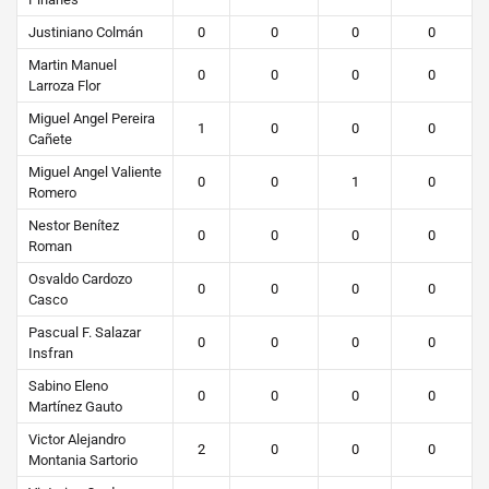
Justiniano Colmán
0
0
0
0
Martin Manuel
0
0
0
0
Larroza Flor
Miguel Angel Pereira
1
0
0
0
Cañete
Miguel Angel Valiente
0
0
1
0
Romero
Nestor Benítez
0
0
0
0
Roman
Osvaldo Cardozo
0
0
0
0
Casco
Pascual F. Salazar
0
0
0
0
Insfran
Sabino Eleno
0
0
0
0
Martínez Gauto
Victor Alejandro
2
0
0
0
Montania Sartorio