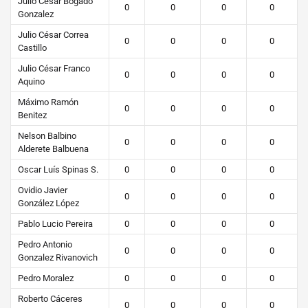
Julio César Bogado
0
0
0
0
Gonzalez
Julio César Correa
0
0
0
0
Castillo
Julio César Franco
0
0
0
0
Aquino
Máximo Ramón
0
0
0
0
Benitez
Nelson Balbino
0
0
0
0
Alderete Balbuena
Oscar Luís Spinas S.
0
0
0
0
Ovidio Javier
0
0
0
0
González López
Pablo Lucio Pereira
0
0
0
0
Pedro Antonio
0
0
0
0
Gonzalez Rivanovich
Pedro Moralez
0
0
0
0
Roberto Cáceres
0
0
0
0