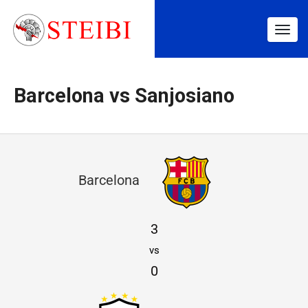
Togg
navig
Barcelona vs Sanjosiano
B
Barcelona
a
r
3
c
vs
e
0
l
o