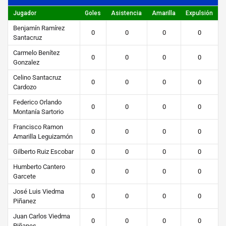
o
Jugador
Goles
Asistencia
Amarilla
Expulsión
STEIBI
Benjamín Ramírez
0
0
0
0
https://steibi.org.py/wp-
Santacruz
content/uploads/2019/04/STEIBI-
Carmelo Benítez
0
0
0
0
Gonzalez
WEB-
2.png
Celino Santacruz
0
0
0
0
Cardozo
Federico Orlando
0
0
0
0
Montanía Sartorio
Francisco Ramon
0
0
0
0
Amarilla Leguizamón
Gilberto Ruiz Escobar
0
0
0
0
Humberto Cantero
0
0
0
0
Garcete
José Luis Viedma
0
0
0
0
Piñanez
Juan Carlos Viedma
0
0
0
0
Piñanes