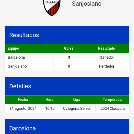
Sanjosiano
n
a
v
Resultados
s
S
Equipo
Goles
Resultado
a
Barcelona
3
Ganador
n
Sanjosiano
0
Perdedor
j
o
Detalles
s
Fecha
Hora
Liga
Temporada
i
31 agosto, 2024
16:15
Categoría Sénior
2024 Clausura
a
n
Barcelona