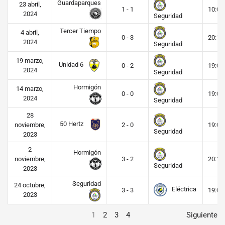
Guardaparques
23 abril,
1 - 1
10:00
2024
Seguridad
Tercer Tiempo
4 abril,
0 - 3
20:15
2024
Seguridad
19 marzo,
Unidad 6
0 - 2
19:00
2024
Seguridad
Hormigón
14 marzo,
0 - 0
19:00
2024
Seguridad
28
50 Hertz
noviembre,
2 - 0
19:00
Seguridad
2023
2
Hormigón
noviembre,
3 - 2
20:15
Seguridad
2023
Seguridad
24 octubre,
Eléctrica
3 - 3
19:00
2023
1
2
3
4
Siguiente