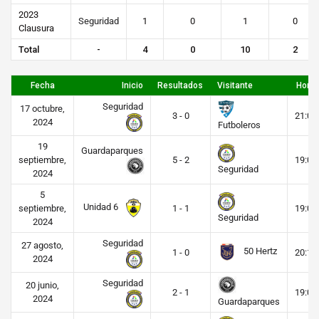
2023
Seguridad
1
0
1
0
Clausura
Total
-
4
0
10
2
Fecha
Inicio
Resultados
Visitante
Hora
Seguridad
17 octubre,
3 - 0
21:00
2024
Futboleros
19
Guardaparques
septiembre,
5 - 2
19:00
Seguridad
2024
5
Unidad 6
septiembre,
1 - 1
19:00
Seguridad
2024
Seguridad
27 agosto,
50 Hertz
1 - 0
20:15
2024
Seguridad
20 junio,
2 - 1
19:00
2024
Guardaparques