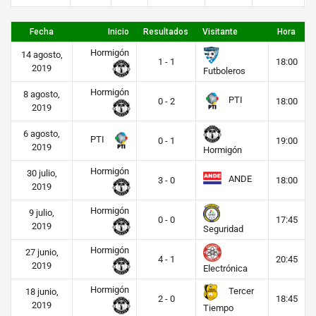
Fecha
Inicio
Resultados
Visitante
Hora
Hormigón
14 agosto,
1 - 1
18:00
2019
Futboleros
Hormigón
8 agosto,
PTI
0 - 2
18:00
2019
6 agosto,
PTI
0 - 1
19:00
2019
Hormigón
Hormigón
30 julio,
ANDE
3 - 0
18:00
2019
Hormigón
9 julio,
0 - 0
17:45
2019
Seguridad
Hormigón
27 junio,
4 - 1
20:45
2019
Electrónica
Hormigón
Tercer
18 junio,
2 - 0
18:45
2019
Tiempo