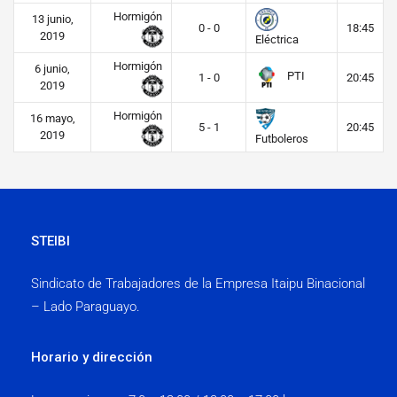
Hormigón
13 junio,
0 - 0
18:45
2019
Eléctrica
Hormigón
6 junio,
PTI
1 - 0
20:45
2019
Hormigón
16 mayo,
5 - 1
20:45
2019
Futboleros
STEIBI
Sindicato de Trabajadores de la Empresa Itaipu Binacional
– Lado Paraguayo.
Horario y dirección