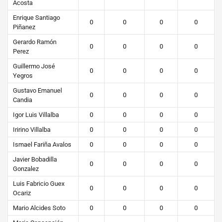
Acosta
Enrique Santiago
0
0
0
0
Piñanez
Gerardo Ramón
0
0
0
0
Perez
Guillermo José
0
0
0
0
Yegros
Gustavo Emanuel
0
0
0
0
Candia
Igor Luis Villalba
0
0
0
0
Iririno Villalba
0
0
0
0
Ismael Fariña Avalos
0
0
0
0
Javier Bobadilla
0
0
0
0
Gonzalez
Luis Fabricio Guex
0
0
0
0
Ocariz
Mario Alcides Soto
0
0
0
0