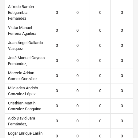
Alfredo Ramón
Estigarribia
0
0
0
0
Fernandez
Víctor Manuel
0
0
0
0
Ferreira Aguilera
Juan Ángel Gallardo
0
0
0
0
Vazquez
José Manuel Gayoso
0
0
0
0
Fernández,
Marcelo Adrian
0
0
0
0
Gómez González
Milciades Andrés
0
0
0
0
Gonzalez López
Cristhian Martín
0
0
0
0
Gonzalez Sanguina
Aldo David Jara
0
0
0
0
Fernández,
Edgar Enrique Larán
0
0
0
0