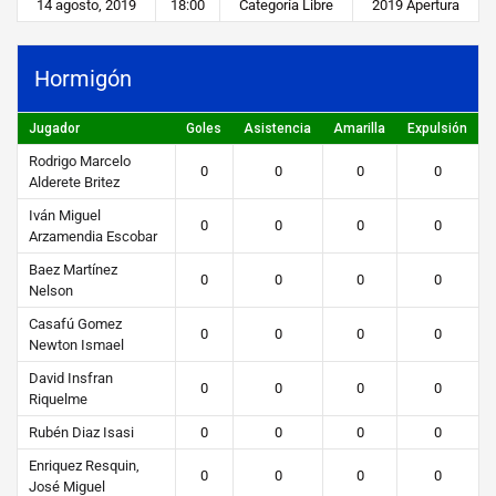
s
14 agosto, 2019
18:00
Categoría Libre
2019 Apertura
STEIBI
Hormigón
https://steibi.org.py/wp-
content/uploads/2019/04/STEIBI-
Jugador
Goles
Asistencia
Amarilla
Expulsión
WEB-
Rodrigo Marcelo
0
0
0
0
2.png
Alderete Britez
Iván Miguel
0
0
0
0
Arzamendia Escobar
Baez Martínez
0
0
0
0
Nelson
Casafú Gomez
0
0
0
0
Newton Ismael
David Insfran
0
0
0
0
Riquelme
Rubén Diaz Isasi
0
0
0
0
Enriquez Resquin,
0
0
0
0
José Miguel