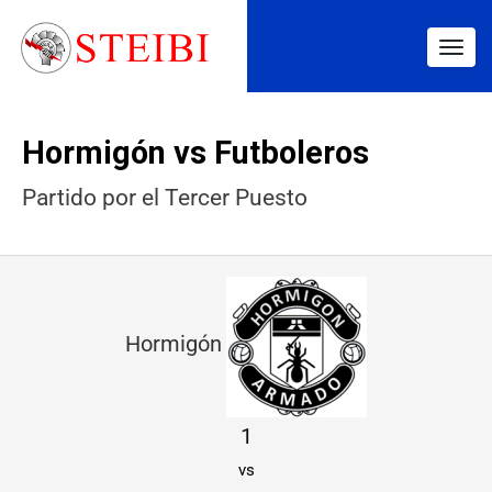
Togg
navig
Hormigón vs Futboleros
Partido por el Tercer Puesto
H
o
Hormigón
r
m
1
i
vs
g