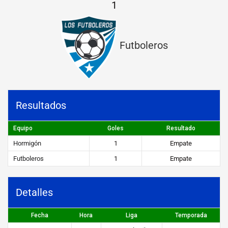
1
ó
n
Futboleros
v
s
F
u
Resultados
t
b
Equipo
Goles
Resultado
Hormigón
1
Empate
o
Futboleros
1
Empate
l
e
Detalles
r
o
Fecha
Hora
Liga
Temporada