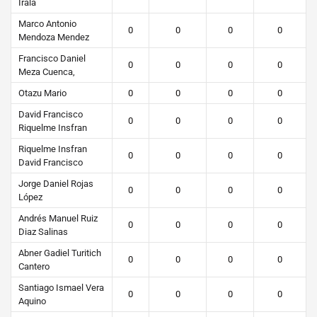
Irala
Marco Antonio
0
0
0
0
Mendoza Mendez
Francisco Daniel
0
0
0
0
Meza Cuenca,
Otazu Mario
0
0
0
0
David Francisco
0
0
0
0
Riquelme Insfran
Riquelme Insfran
0
0
0
0
David Francisco
Jorge Daniel Rojas
0
0
0
0
López
Andrés Manuel Ruiz
0
0
0
0
Diaz Salinas
Abner Gadiel Turitich
0
0
0
0
Cantero
Santiago Ismael Vera
0
0
0
0
Aquino