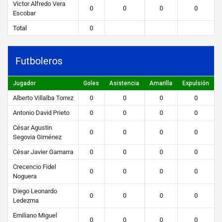
Victor Alfredo Vera
0
0
0
0
Escobar
Total
0
Futboleros
Jugador
Goles
Asistencia
Amarilla
Expulsión
Alberto Villalba Torrez
0
0
0
0
Antonio David Prieto
0
0
0
0
César Agustin
0
0
0
0
Segovia Giménez
César Javier Gamarra
0
0
0
0
Crecencio Fidel
0
0
0
0
Noguera
Diego Leonardo
0
0
0
0
Ledezma
Emiliano Miguel
0
0
0
0