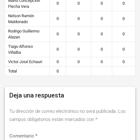
Mario Concepción
0
0
0
0
Flecha Vera
Nelson Ramón
0
0
0
0
Maldonado
Rodrigo Guillermo
0
0
0
0
Alazan
Tiago Alfonso
0
0
0
0
Villalba
Victor José Echauri
0
0
0
0
Total
0
Deja una respuesta
Tu dirección de correo electrónico no será publicada.
Los
campos obligatorios están marcados con
*
Comentario
*