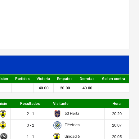
lsión
Partidos
Victoria
Empates
Derrotas
Gol en contra
40.00
20.00
40.00
nicio
Resultados
Visitante
Hora
50 Hertz
2 - 1
20:20
Eléctrica
0 - 2
20:07
Unidad 6
1 - 1
20:05