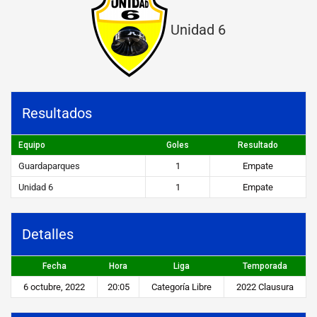
a
Unidad 6
r
q
u
e
Resultados
s
Equipo
Goles
Resultado
v
Guardaparques
1
Empate
s
Unidad 6
1
Empate
U
n
Detalles
i
Fecha
Hora
Liga
Temporada
d
6 octubre, 2022
20:05
Categoría Libre
2022 Clausura
a