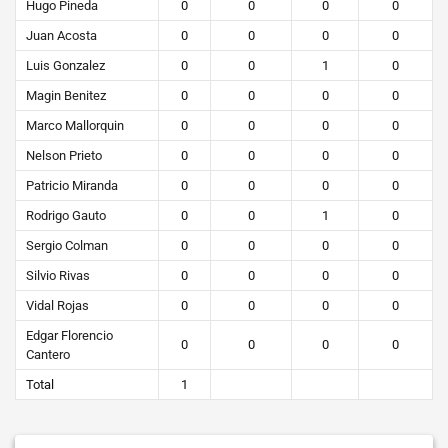
Hugo Pineda
0
0
0
0
Juan Acosta
0
0
0
0
Luis Gonzalez
0
0
1
0
Magin Benitez
0
0
0
0
Marco Mallorquin
0
0
0
0
Nelson Prieto
0
0
0
0
Patricio Miranda
0
0
0
0
Rodrigo Gauto
0
0
1
0
Sergio Colman
0
0
0
0
Silvio Rivas
0
0
0
0
Vidal Rojas
0
0
0
0
Edgar Florencio
0
0
0
0
Cantero
Total
1