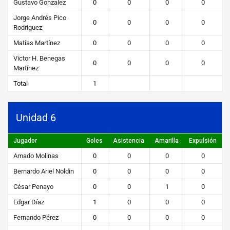
Gustavo Gonzalez
0
0
0
0
Jorge Andrés Pico
0
0
0
0
Rodriguez
Matías Martínez
0
0
0
0
Victor H. Benegas
0
0
0
0
Martínez
Total
1
Unidad 6
Jugador
Goles
Asistencia
Amarilla
Expulsión
Amado Molinas
0
0
0
0
Bernardo Ariel Noldin
0
0
0
0
César Penayo
0
0
1
0
Edgar Díaz
1
0
0
0
Fernando Pérez
0
0
0
0