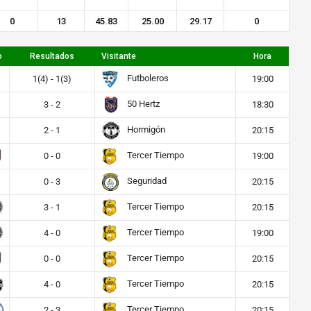
0
13
45.83
25.00
29.17
0
o
Resultados
Visitante
Hora
Futboleros
1(4) - 1(3)
19:00
50 Hertz
3 - 2
18:30
Hormigón
2 - 1
20:15
Tercer Tiempo
0 - 0
19:00
Seguridad
0 - 3
20:15
Tercer Tiempo
3 - 1
20:15
Tercer Tiempo
4 - 0
19:00
Tercer Tiempo
0 - 0
20:15
Tercer Tiempo
4 - 0
20:15
Tercer Tiempo
2 - 3
20:15