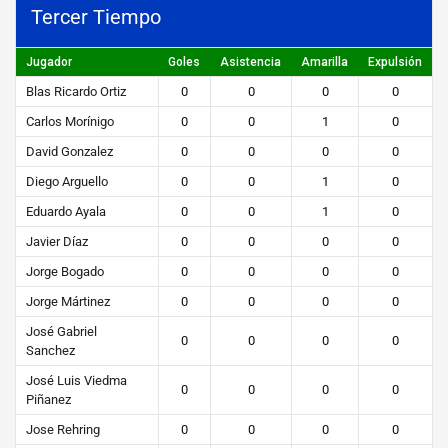
Tercer Tiempo
Jugador
Goles
Asistencia
Amarilla
Expulsión
Blas Ricardo Ortiz
0
0
0
0
Carlos Morínigo
0
0
1
0
David Gonzalez
0
0
0
0
Diego Arguello
0
0
1
0
Eduardo Ayala
0
0
1
0
Javier Díaz
0
0
0
0
Jorge Bogado
0
0
0
0
Jorge Mártinez
0
0
0
0
José Gabriel
0
0
0
0
Sanchez
José Luis Viedma
0
0
0
0
Piñanez
Jose Rehring
0
0
0
0