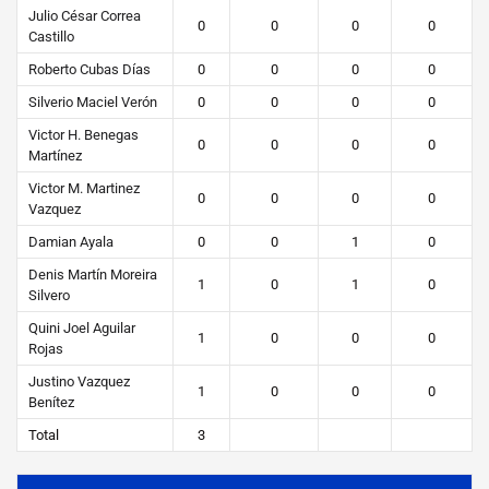
Julio César Correa
0
0
0
0
Castillo
Roberto Cubas Días
0
0
0
0
Silverio Maciel Verón
0
0
0
0
Victor H. Benegas
0
0
0
0
Martínez
Victor M. Martinez
0
0
0
0
Vazquez
Damian Ayala
0
0
1
0
Denis Martín Moreira
1
0
1
0
Silvero
Quini Joel Aguilar
1
0
0
0
Rojas
Justino Vazquez
1
0
0
0
Benítez
Total
3