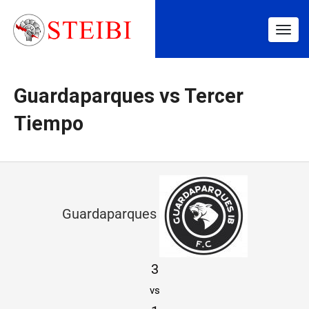
Togg
navig
Guardaparques vs Tercer
Tiempo
G
u
Guardaparques
a
r
3
d
vs
a