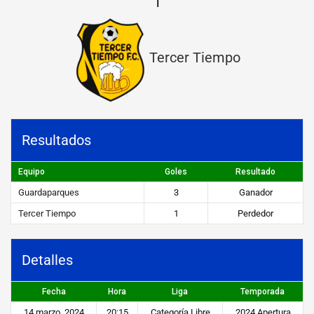
1
p
a
Tercer Tiempo
r
q
u
e
Resultados
s
Equipo
Goles
Resultado
v
Guardaparques
3
Ganador
s
Tercer Tiempo
1
Perdedor
T
e
Detalles
r
Fecha
Hora
Liga
Temporada
c
14 marzo, 2024
20:15
Categoría Libre
2024 Apertura