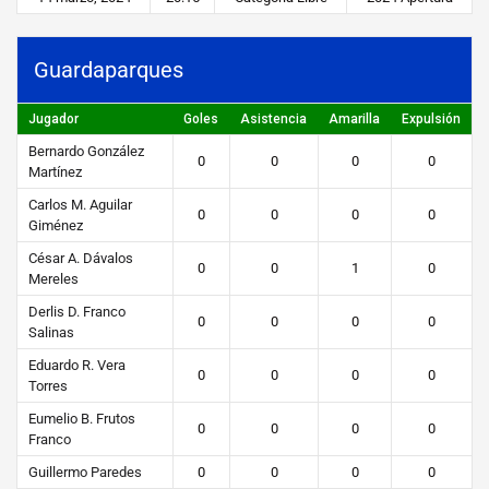
e
r
Guardaparques
T
i
Jugador
Goles
Asistencia
Amarilla
Expulsión
e
Bernardo González
0
0
0
0
Martínez
m
Carlos M. Aguilar
0
0
0
0
p
Giménez
o
César A. Dávalos
0
0
1
0
Mereles
Derlis D. Franco
STEIBI
0
0
0
0
Salinas
https://steibi.org.py/wp-
Eduardo R. Vera
content/uploads/2019/04/STEIBI-
0
0
0
0
Torres
WEB-
Eumelio B. Frutos
2.png
0
0
0
0
Franco
Guillermo Paredes
0
0
0
0