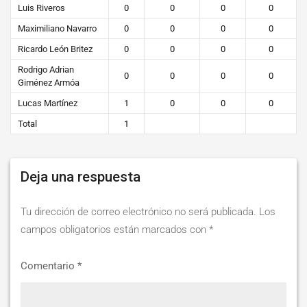
Luis Riveros
0
0
0
0
Maximiliano Navarro
0
0
0
0
Ricardo León Britez
0
0
0
0
Rodrigo Adrian
0
0
0
0
Giménez Armóa
Lucas Martínez
1
0
0
0
Total
1
Deja una respuesta
Tu dirección de correo electrónico no será publicada.
Los
campos obligatorios están marcados con
*
Comentario
*