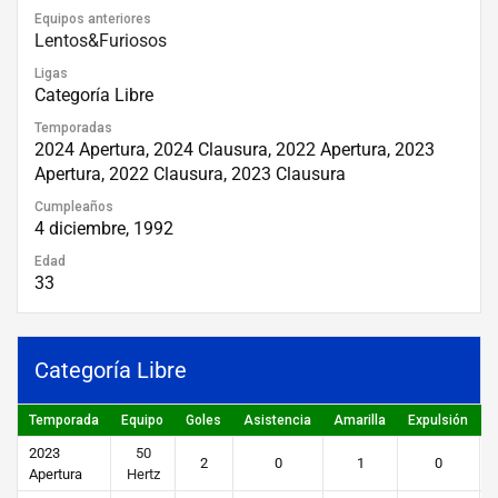
Equipos anteriores
Lentos&Furiosos
Ligas
Categoría Libre
Temporadas
2024 Apertura, 2024 Clausura, 2022 Apertura, 2023
Apertura, 2022 Clausura, 2023 Clausura
Cumpleaños
4 diciembre, 1992
Edad
33
Categoría Libre
Temporada
Equipo
Goles
Asistencia
Amarilla
Expulsión
P
2023
50
2
0
1
0
Apertura
Hertz