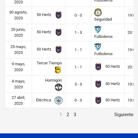
Futboleros
2023
30 agosto,
50 Hertz
0 - 0
19:00
2023
Seguridad
20 junio,
50 Hertz
1 - 3
20:15
2023
Futboleros
25 mayo,
50 Hertz
1 - 1
19:00
2023
Futboleros
Tercer Tiempo
9 mayo,
50 Hertz
1 - 1
20:15
2023
Hormigón
4 mayo,
50 Hertz
3 - 3
19:00
2023
27 abril,
Eléctrica
50 Hertz
0 - 3
19:00
2023
1
2
3
Siguiente