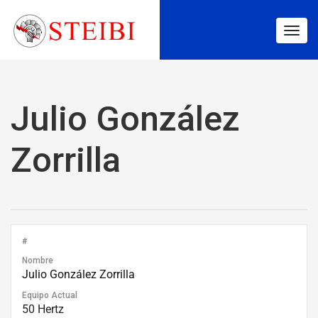
Togg
navig
Julio González
Zorrilla
#
Nombre
Julio González Zorrilla
Equipo Actual
50 Hertz