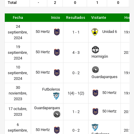
Total
-
2
0
1
0
Fecha
Inicio
Resultados
Visitante
Hora
24
50 Hertz
Unidad 6
septiembre,
1 - 1
19:00
2024
19
50 Hertz
septiembre,
4 - 3
20:15
Hormigón
2024
10
50 Hertz
septiembre,
0 - 2
19:00
Guardaparques
2024
30
Futboleros
50 Hertz
noviembre,
1(4) - 1(2)
19:00
2023
Guardaparques
17 octubre,
50 Hertz
1 - 2
20:15
2023
6
50 Hertz
septiembre,
0 - 2
20:15