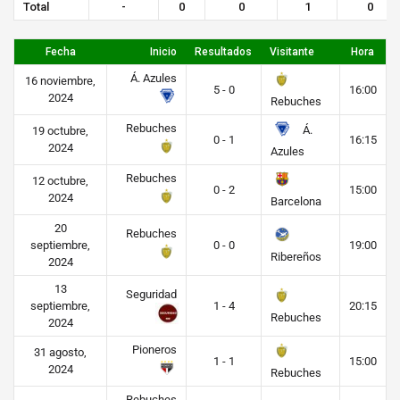
Total
-
0
0
1
0
Fecha
Inicio
Resultados
Visitante
Hora
Á. Azules
16 noviembre,
5 - 0
16:00
2024
Rebuches
Rebuches
Á.
19 octubre,
0 - 1
16:15
2024
Azules
Rebuches
12 octubre,
0 - 2
15:00
2024
Barcelona
20
Rebuches
septiembre,
0 - 0
19:00
Ribereños
2024
13
Seguridad
septiembre,
1 - 4
20:15
Rebuches
2024
Pioneros
31 agosto,
1 - 1
15:00
2024
Rebuches
Rebuches