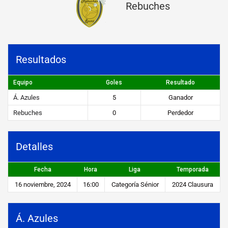
Rebuches
s
v
s
Resultados
R
e
Equipo
Goles
Resultado
b
Á. Azules
5
Ganador
u
Rebuches
0
Perdedor
c
h
Detalles
e
Fecha
Hora
Liga
Temporada
s
16 noviembre, 2024
16:00
Categoría Sénior
2024 Clausura
STEIBI
https://steibi.org.py/wp-
Á. Azules