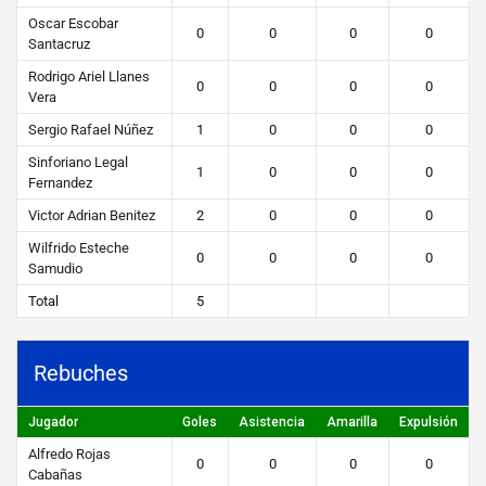
Oscar Escobar
0
0
0
0
Santacruz
Rodrigo Ariel Llanes
0
0
0
0
Vera
Sergio Rafael Núñez
1
0
0
0
Sinforiano Legal
1
0
0
0
Fernandez
Victor Adrian Benitez
2
0
0
0
Wilfrido Esteche
0
0
0
0
Samudio
Total
5
Rebuches
Jugador
Goles
Asistencia
Amarilla
Expulsión
Alfredo Rojas
0
0
0
0
Cabañas