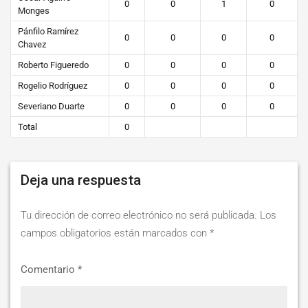
0
0
1
0
Monges
Pánfilo Ramírez
0
0
0
0
Chavez
Roberto Figueredo
0
0
0
0
Rogelio Rodríguez
0
0
0
0
Severiano Duarte
0
0
0
0
Total
0
Deja una respuesta
Tu dirección de correo electrónico no será publicada.
Los
campos obligatorios están marcados con
*
Comentario
*