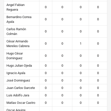
Angel Fabian
0
0
0
0
Reguera
Bernardino Correa
0
0
0
0
Ayala
Carlos Ramón
0
0
0
0
Colmán
César Armando
0
0
1
0
Mereles Cabrera
Hugo César
0
0
0
0
Dominguez
Hugo Julian Ojeda
0
0
0
0
Ignacio Ayala
0
0
0
0
José Dominguez
0
0
0
0
Juan Carlos Garcete
0
0
0
0
Luis Adolfo Jara
0
0
0
0
Matías Oscar Castro
0
0
0
0
Oscar Aguirre