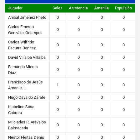
content/uploads/2019/04/STEIBI-
Jugador
Goles
Asistencia
Amarilla
Expulsión
WEB-
2.png
Anibal Jiménez Prieto
0
0
0
0
Carlos Ernesto
0
0
0
0
González Ocampos
Carlos Wilfrido
0
0
0
0
Escurra Benítez
David Villalba Villalba
0
0
0
0
Fernando Mieres
0
0
0
0
Díaz
Francisco de Jesús
1
0
0
0
Amarilla L.
Hugo Osvaldo Zárate
0
0
0
0
Isabelino Sosa
0
0
0
0
Cabrera
Milciades R. Arévalos
0
0
0
0
Balmaceda
Nestor Fleitas Denis
0
0
0
0