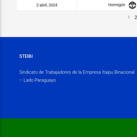
Hormigón
2 abril, 2024
1
2
STEIBI
Sindicato de Trabajadores de la Empresa Itaipu Binacional
– Lado Paraguayo.