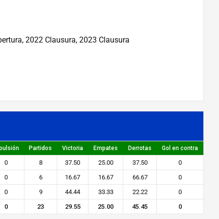
pertura, 2022 Clausura, 2023 Clausura
pulsión
Partidos
Victoria
Empates
Derrotas
Gol en contra
0
8
37.50
25.00
37.50
0
0
6
16.67
16.67
66.67
0
0
9
44.44
33.33
22.22
0
0
23
29.55
25.00
45.45
0