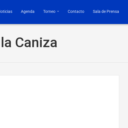
oticias
Agenda
Torneo
Contacto
Sala de Prensa
lla Caniza