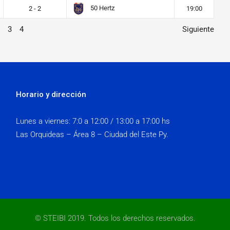
50 Hertz
2 - 2
19:00
3
4
Siguiente
Horario y dirección
Lunes a viernes:
7:0 a 12:00 / 13:00 a 17:00 hs
Las Orquideas – Área 8 – Ciudad del Este Py.
© STEIBI 2019. Todos los derechos reservados.