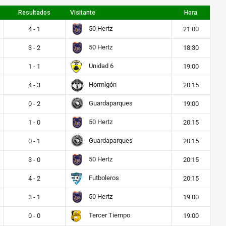
Resultados
Visitante
Hora
50 Hertz
4 - 1
21:00
50 Hertz
3 - 2
18:30
Unidad 6
1 - 1
19:00
Hormigón
4 - 3
20:15
Guardaparques
0 - 2
19:00
50 Hertz
1 - 0
20:15
Guardaparques
0 - 1
20:15
50 Hertz
3 - 0
20:15
Futboleros
4 - 2
20:15
50 Hertz
3 - 1
19:00
Tercer Tiempo
0 - 0
19:00