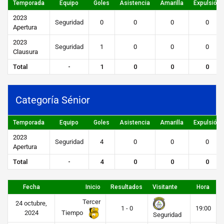
Temporada
Equipo
Goles
Asistencia
Amarilla
Expulsión
2023
Seguridad
0
0
0
0
Apertura
2023
Seguridad
1
0
0
0
Clausura
Total
-
1
0
0
0
Categoría Sénior
Temporada
Equipo
Goles
Asistencia
Amarilla
Expulsión
2023
Seguridad
4
0
0
0
Apertura
Total
-
4
0
0
0
Fecha
Inicio
Resultados
Visitante
Hora
Tercer
24 octubre,
1 - 0
19:00
Tiempo
2024
Seguridad