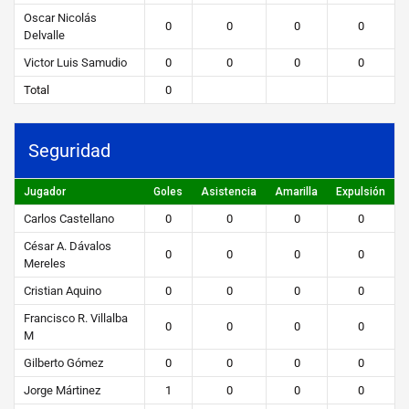
Oscar Nicolás
0
0
0
0
Delvalle
Victor Luis Samudio
0
0
0
0
Total
0
Seguridad
Jugador
Goles
Asistencia
Amarilla
Expulsión
Carlos Castellano
0
0
0
0
César A. Dávalos
0
0
0
0
Mereles
Cristian Aquino
0
0
0
0
Francisco R. Villalba
0
0
0
0
M
Gilberto Gómez
0
0
0
0
Jorge Mártinez
1
0
0
0