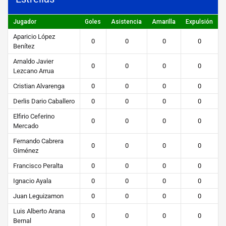
STEIBI
https://steibi.org.py/wp-
Jugador
Goles
Asistencia
Amarilla
Expulsión
content/uploads/2019/04/STEIBI-
Aparicio López
0
0
0
0
Benítez
WEB-
2.png
Arnaldo Javier
0
0
0
0
Lezcano Arrua
Cristian Alvarenga
0
0
0
0
Derlis Dario Caballero
0
0
0
0
Elfirio Ceferino
0
0
0
0
Mercado
Fernando Cabrera
0
0
0
0
Giménez
Francisco Peralta
0
0
0
0
Ignacio Ayala
0
0
0
0
Juan Leguizamon
0
0
0
0
Luis Alberto Arana
0
0
0
0
Bernal