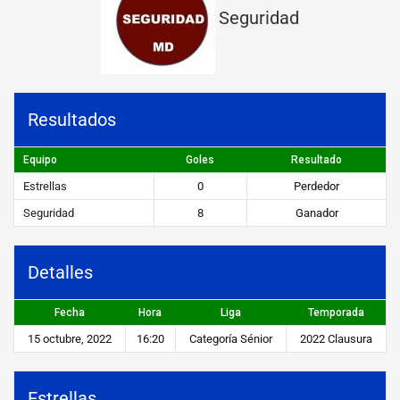
a
Seguridad
s
v
s
Resultados
S
Equipo
Goles
Resultado
e
Estrellas
0
Perdedor
g
Seguridad
8
Ganador
u
r
Detalles
i
d
Fecha
Hora
Liga
Temporada
a
15 octubre, 2022
16:20
Categoría Sénior
2022 Clausura
d
Estrellas