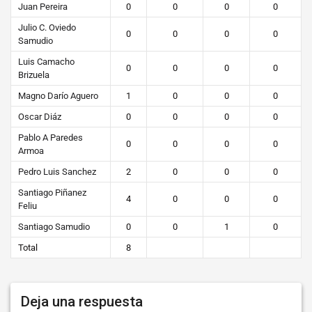
Juan Pereira
0
0
0
0
Julio C. Oviedo
0
0
0
0
Samudio
Luis Camacho
0
0
0
0
Brizuela
Magno Darío Aguero
1
0
0
0
Oscar Diáz
0
0
0
0
Pablo A Paredes
0
0
0
0
Armoa
Pedro Luis Sanchez
2
0
0
0
Santiago Piñanez
4
0
0
0
Feliu
Santiago Samudio
0
0
1
0
Total
8
Deja una respuesta