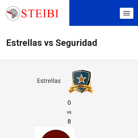
Togg
navig
Estrellas vs Seguridad
E
Estrellas
s
t
0
r
vs
e
8
l
l