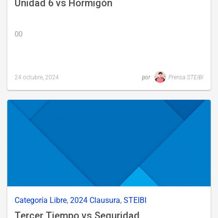
Unidad 6 vs Hormigón
00
24 octubre, 2024
por
Prensa STEIBI
Last
updated
25
octubre,
2024
Categoría Libre
,
2024 Clausura
,
STEIBI
Tercer Tiempo vs Seguridad