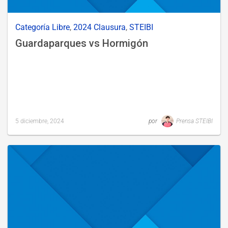
Categoría Libre
,
2024 Clausura
,
STEIBI
Guardaparques vs Hormigón
5 diciembre, 2024
por
Prensa STEIBI
Last
updated
7
diciembre,
2024