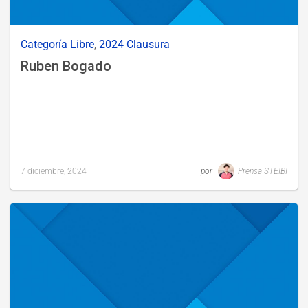
Categoría Libre
,
2024 Clausura
Ruben Bogado
7 diciembre, 2024
por
Prensa STEIBI
Last
updated
7
diciembre,
2024