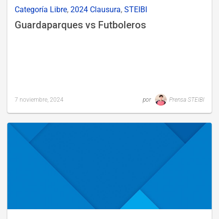
Categoría Libre
,
2024 Clausura
,
STEIBI
Guardaparques vs Futboleros
7 noviembre, 2024
por
Prensa STEIBI
Last
updated
22
noviembre,
2024