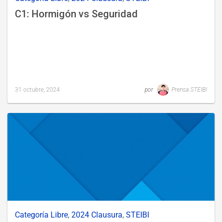
C1: Hormigón vs Seguridad
31 octubre, 2024
por
Prensa STEIBI
Last
updated
31
octubre,
2024
Categoría Libre
,
2024 Clausura
,
STEIBI