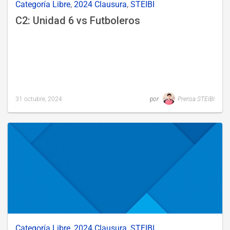
Categoría Libre
,
2024 Clausura
,
STEIBI
C2: Unidad 6 vs Futboleros
31 octubre, 2024
por
Prensa STEIBI
Last
updated
31
octubre,
2024
Categoría Libre
,
2024 Clausura
,
STEIBI