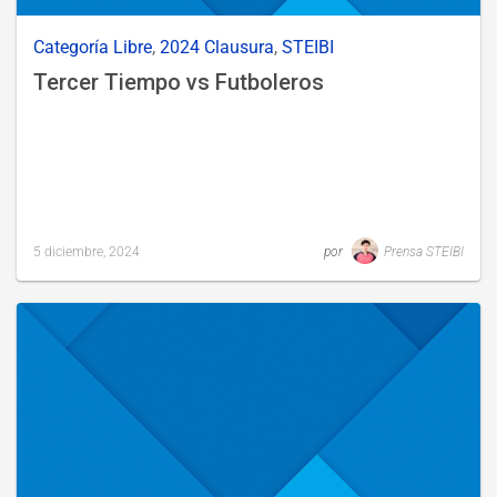
Categoría Libre
,
2024 Clausura
,
STEIBI
Tercer Tiempo vs Futboleros
5 diciembre, 2024
por
Prensa STEIBI
Last
updated
7
diciembre,
2024