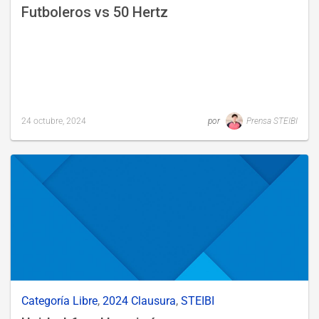
Futboleros vs 50 Hertz
24 octubre, 2024
por
Prensa STEIBI
Last
updated
25
octubre,
2024
Categoría Libre
,
2024 Clausura
,
STEIBI