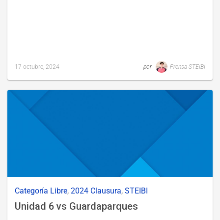
17 octubre, 2024
por
Prensa STEIBI
Last
updated
17
octubre,
2024
Categoría Libre
,
2024 Clausura
,
STEIBI
Unidad 6 vs Guardaparques