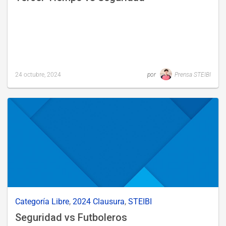
24 octubre, 2024
por
Prensa STEIBI
Last
updated
25
octubre,
2024
Categoría Libre
,
2024 Clausura
,
STEIBI
Seguridad vs Futboleros