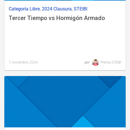
Categoría Libre
,
2024 Clausura
,
STEIBI
Tercer Tiempo vs Hormigón Armado
7 noviembre, 2024
por
Prensa STEIBI
Last
updated
22
noviembre,
2024